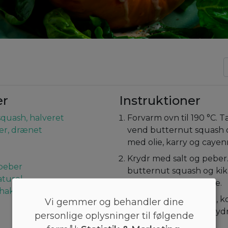
er
Instruktioner
quash, halveret
Forvarm ovn til 190 °C. T
er, drænet
vend butternut squash 
med olie, karry og caye
Krydr med salt og peber
peber
butternut squash og ki
aturel
bageplade. Bag i 1 time.
 hakket
Imens, rør da yoghurt, k
Vi gemmer og behandler dine
t
citronsaft sammen. Kryd
personlige oplysninger til følgende
peber.