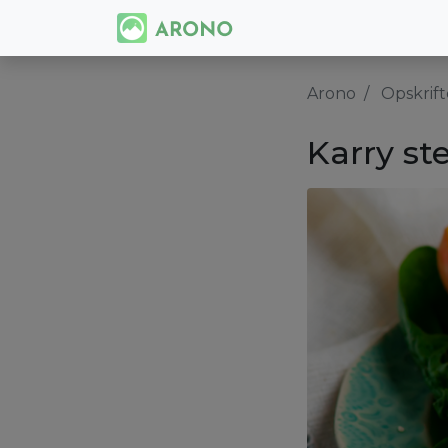
Arono
Opskrift
Karry st