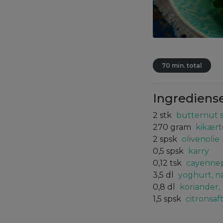
70 min. total
Ingrediens
2
stk
butternut s
270
gram
kikært
2
spsk
olivenolie
0,5
spsk
karry
0,12
tsk
cayenne
3,5
dl
yoghurt, n
0,8
dl
koriander,
1,5
spsk
citronsaf