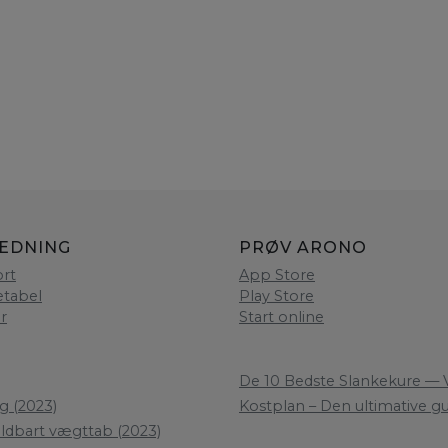
LEDNING
PRØV ARONO
rt
App Store
etabel
Play Store
er
Start online
De 10 Bedste Slankekure — V
g (2023)
Kostplan – Den ultimative gui
oldbart vægttab (2023)