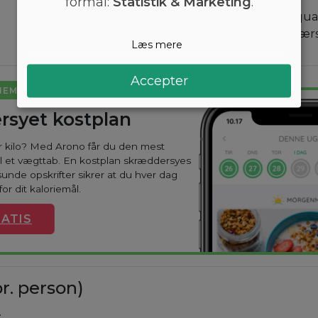
formål:
Statistik & Marketing
.
Server kikærterne i sq
yoghurtsauce over. Vær
Læs mere
Accepter
NEMT
rsyet kostplan
ar kilo? Med Arono får du den mest
til et vægttab. En kostplan skræddersyes
sunde opskrifter sikrer at du hver dag
or dit kaloriemål.
ATIS
r. person)
.