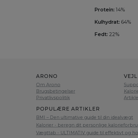
Protein:
14%
Kulhydrat:
64%
Fedt:
22%
ARONO
VEJ
Om Arono
Suppo
Brugsbetingelser
Kalori
Privatlivspolitik
Artikl
POPULÆRE ARTIKLER
BMI – Den ultimative guide til din idealvægt
Kalorier - beregn dit personlige kalorieforbru
Vægttab - ULTIMATIV guide til effektivt og h