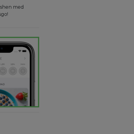
uashen med
sgo!