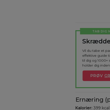
TAB DIG 
Skrædde
Vil du tabe et p
effektive guide 
til dig og 1000+ 
holder dig indenf
PRØV
GR
Ernæring (p
Kalorier:
399 kcal