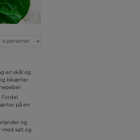
ag en skål og
og kikærter
nnepeber.
. Fordel
kærter på en
oriander og
r med salt og