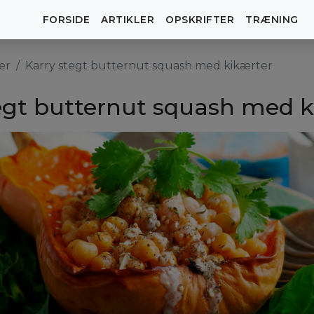
FORSIDE
ARTIKLER
OPSKRIFTER
TRÆNING
er
Karry stegt butternut squash med kikærter
egt butternut squash med k