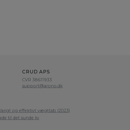
CRUD APS
CVR 38611933
support@arono.dk
arigt og effektivt vægttab (2023)
de til det sunde liv