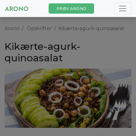
PRØV ARONO
Arono
Opskrifter
Kikærte-agurk-quinoasalat
Kikærte-agurk-
quinoasalat