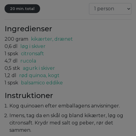
20 min. total
Ingredienser
200
gram
kikærter, drænet
0,6
dl
løg i skiver
1
spsk
citronsaft
4,7
dl
rucola
0,5
stk
agurk i skiver
1,2
dl
rød quinoa, kogt
1
spsk
balsamico eddike
Instruktioner
Kog quinoaen efter emballagens anvisninger.
Imens, tag da en skål og bland kikærter, løg og
citronsaft. Krydr med salt og peber, rør det
sammen.