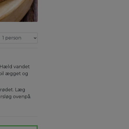
. Hæld vandet
 pil ægget og
rødet. Læg
årsløg ovenpå.