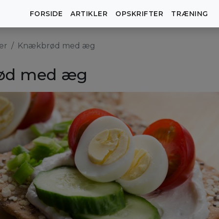
FORSIDE
ARTIKLER
OPSKRIFTER
TRÆNING
er
Knækbrød med æg
ød med æg