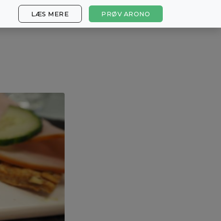
LÆS MERE
PRØV ARONO