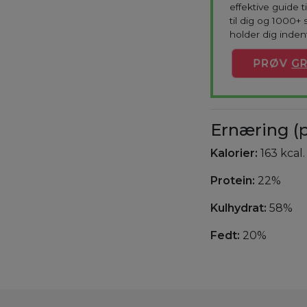
effektive guide 
til dig og 1000+ 
holder dig indenf
PRØV
GR
Ernæring (p
Kalorier:
163 kcal.
Protein:
22%
Kulhydrat:
58%
Fedt:
20%