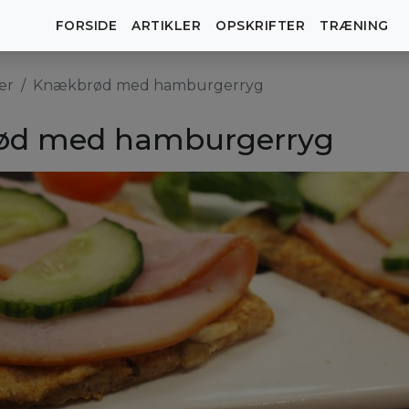
FORSIDE
ARTIKLER
OPSKRIFTER
TRÆNING
er
Knækbrød med hamburgerryg
ød med hamburgerryg