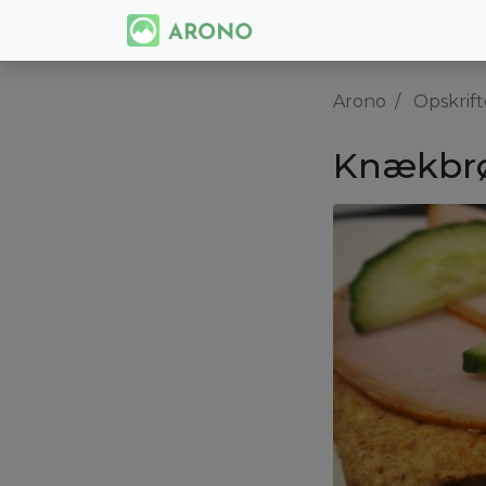
Arono
Opskrift
Knækbr