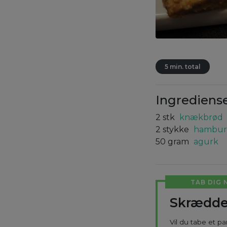
5 min. total
Ingrediens
2
stk
knækbrød
2
stykke
hambur
50
gram
agurk
TAB DIG 
Skrædde
Vil du tabe et p