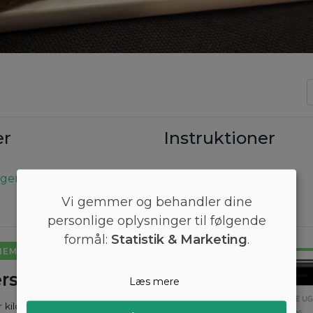
er
Instruktioner
gerryg
Vi gemmer og behandler dine
personlige oplysninger til følgende
formål:
Statistik & Marketing
.
NEMT
rsyet kostplan
Læs mere
ar kilo? Med Arono får du den mest