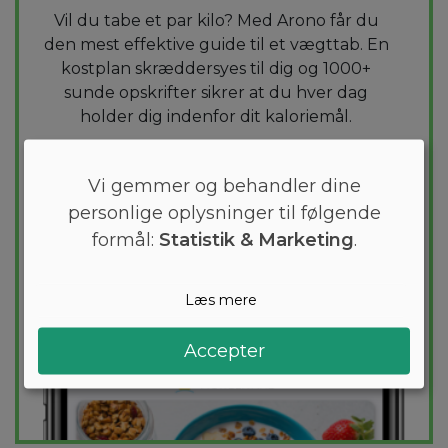
Vil du tabe et par kilo? Med Arono får du
den mest effektive guide til et vægttab. En
kostplan skræddersyes til dig og 1000+
sunde opskrifter sikrer at du hver dag
holder dig indenfor dit kaloriemål.
PRØV
GRATIS
Vi gemmer og behandler dine
personlige oplysninger til følgende
formål:
Statistik & Marketing
.
Læs mere
Accepter