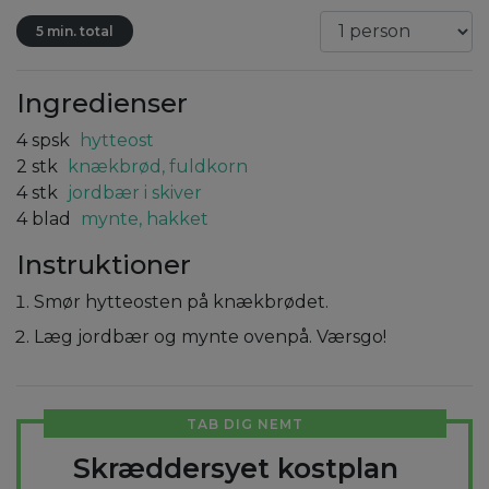
5 min. total
Ingredienser
4
spsk
hytteost
2
stk
knækbrød, fuldkorn
4
stk
jordbær i skiver
4
blad
mynte, hakket
Instruktioner
Smør hytteosten på knækbrødet.
Læg jordbær og mynte ovenpå. Værsgo!
TAB DIG NEMT
Skræddersyet kostplan