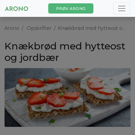
PRØV ARONO
Arono
Opskrifter
Knækbrød med hytteost og jordbær
Knækbrød med hytteost
og jordbær