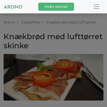
PRØV ARONO
Arono
Opskrifter
Knækbrød med lufttørret skinke
Knækbrød med lufttørret
skinke