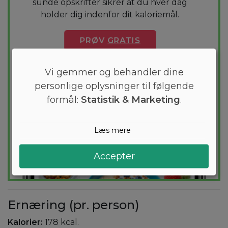
sunde opskrifter sikrer at du hver dag
holder dig indenfor dit kaloriemål.
PRØV
GRATIS
Vi gemmer og behandler dine
personlige oplysninger til følgende
formål:
Statistik & Marketing
.
Læs mere
Accepter
Ernæring (pr. person)
Kalorier:
178 kcal.