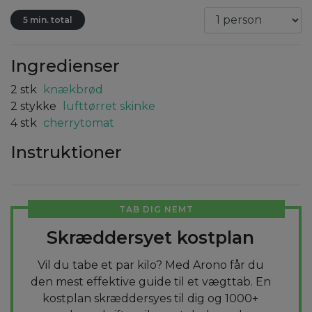
5 min. total
Ingredienser
2
stk
knækbrød
2
stykke
lufttørret skinke
4
stk
cherrytomat
Instruktioner
TAB DIG NEMT
Skræddersyet kostplan
Vil du tabe et par kilo? Med Arono får du
den mest effektive guide til et vægttab. En
kostplan skræddersyes til dig og 1000+