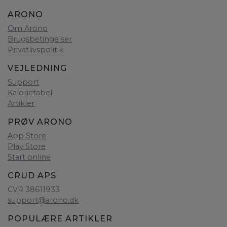
ARONO
Om Arono
Brugsbetingelser
Privatlivspolitik
VEJLEDNING
Support
Kalorietabel
Artikler
PRØV ARONO
App Store
Play Store
Start online
CRUD APS
CVR 38611933
support@arono.dk
POPULÆRE ARTIKLER