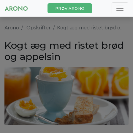
PRØV ARONO
Arono
Opskrifter
Kogt æg med ristet brød og appelsin
Kogt æg med ristet brød
og appelsin