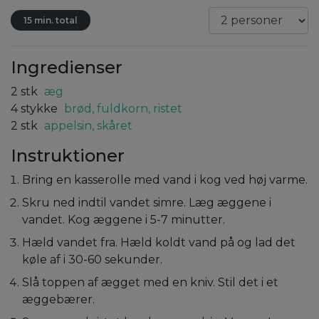
15 min. total
Ingredienser
2
stk
æg
4
stykke
brød, fuldkorn, ristet
2
stk
appelsin, skåret
Instruktioner
Bring en kasserolle med vand i kog ved høj varme.
Skru ned indtil vandet simre. Læg æggene i
vandet. Kog æggene i 5-7 minutter.
Hæld vandet fra. Hæld koldt vand på og lad det
køle af i 30-60 sekunder.
Slå toppen af ægget med en kniv. Stil det i et
æggebærer.