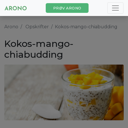
PRØV ARONO
Arono
Opskrifter
Kokos-mango-chiabudding
Kokos-mango-
chiabudding