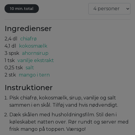
10 min. total
Ingredienser
2,4
dl
chiafrø
4,1
dl
kokosmælk
3
spsk
ahornsirup
1
tsk
vanilje ekstrakt
0,25
tsk
salt
2
stk
mango i tern
Instruktioner
Pisk chiafrø, kokosmælk, sirup, vanilje og salt
sammen i en skål. Tilføj vand hvis nødvendigt.
Dæk skålen med husholdningsfilm. Stil den i
køleskabet natten over. Rør rundt og server med
frisk mango på toppen. Værsgo!