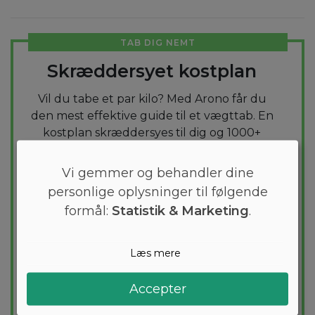
TAB DIG NEMT
Skræddersyet kostplan
Vil du tabe et par kilo? Med Arono får du
den mest effektive guide til et vægttab. En
kostplan skræddersyes til dig og 1000+
sunde opskrifter sikrer at du hver dag
holder dig indenfor dit kaloriemål.
Vi gemmer og behandler dine
personlige oplysninger til følgende
PRØV
GRATIS
formål:
Statistik & Marketing
.
Læs mere
Accepter