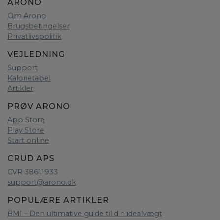
ARONO
Om Arono
Brugsbetingelser
Privatlivspolitik
VEJLEDNING
Support
Kalorietabel
Artikler
PRØV ARONO
App Store
Play Store
Start online
CRUD APS
CVR 38611933
support@arono.dk
POPULÆRE ARTIKLER
BMI – Den ultimative guide til din idealvægt