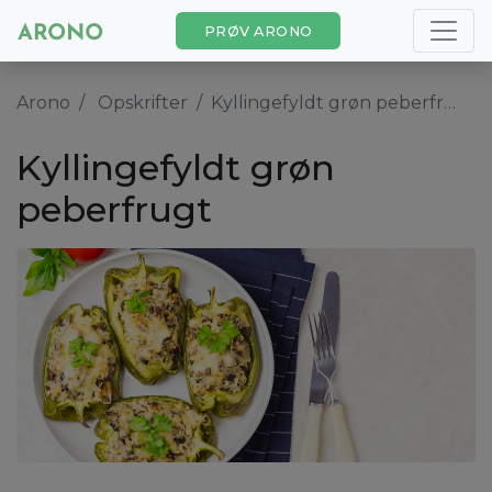
PRØV ARONO
Arono
Opskrifter
Kyllingefyldt grøn peberfrugt
Kyllingefyldt grøn
peberfrugt