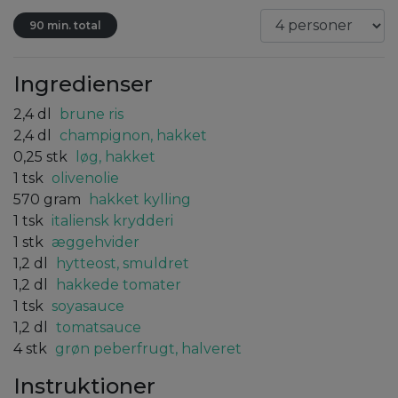
90 min. total
Ingredienser
2,4
dl
brune ris
2,4
dl
champignon, hakket
0,25
stk
løg, hakket
1
tsk
olivenolie
570
gram
hakket kylling
1
tsk
italiensk krydderi
1
stk
æggehvider
1,2
dl
hytteost, smuldret
1,2
dl
hakkede tomater
1
tsk
soyasauce
1,2
dl
tomatsauce
4
stk
grøn peberfrugt, halveret
Instruktioner