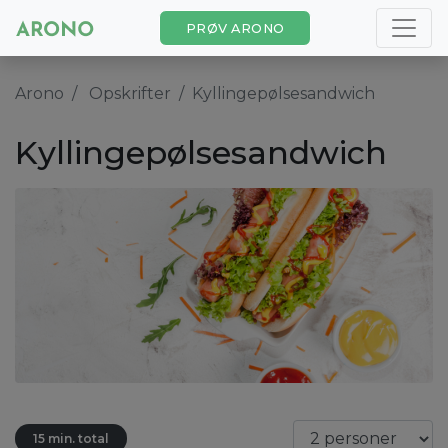
PRØV ARONO
Arono
Opskrifter
Kyllingepølsesandwich
Kyllingepølsesandwich
15 min. total