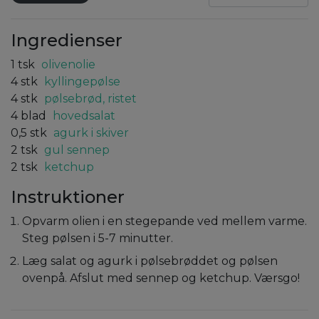
Ingredienser
1
tsk
olivenolie
4
stk
kyllingepølse
4
stk
pølsebrød, ristet
4
blad
hovedsalat
0,5
stk
agurk i skiver
2
tsk
gul sennep
2
tsk
ketchup
Instruktioner
Opvarm olien i en stegepande ved mellem varme.
Steg pølsen i 5-7 minutter.
Læg salat og agurk i pølsebrøddet og pølsen
ovenpå. Afslut med sennep og ketchup. Værsgo!