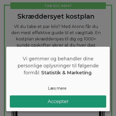
TAB DIG NEMT
Skræddersyet kostplan
Vil du tabe et par kilo? Med Arono får du
den mest effektive guide til et vægttab. En
kostplan skræddersyes til dig og 1000+
sunde opskrifter sikrer at du hver dag
holder dig indenfor dit kaloriemål.
Vi gemmer og behandler dine
PRØV
GRATIS
personlige oplysninger til følgende
formål:
Statistik & Marketing
.
Læs mere
Accepter