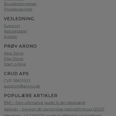
Brugsbetingelser
Privatlivspolitik
VEJLEDNING
Support
Kalorietabel
Artikler
PRØV ARONO
App Store
Play Store
Start online
CRUD APS
CVR 38611933
support@arono.dk
POPULÆRE ARTIKLER
BMI – Den ultimative guide til din idealvægt
Kalorier - beregn dit personlige kalorieforbrug (2023)
Vægttab - ULTIMATIV guide til effektivt og holdbart