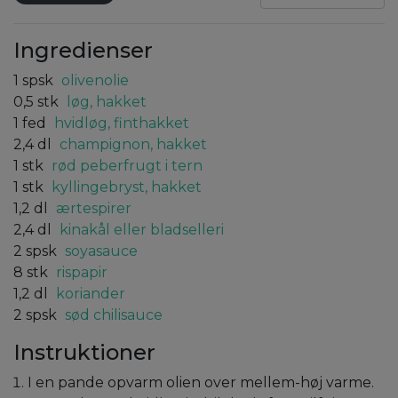
Ingredienser
1
spsk
olivenolie
0,5
stk
løg, hakket
1
fed
hvidløg, finthakket
2,4
dl
champignon, hakket
1
stk
rød peberfrugt i tern
1
stk
kyllingebryst, hakket
1,2
dl
ærtespirer
2,4
dl
kinakål eller bladselleri
2
spsk
soyasauce
8
stk
rispapir
1,2
dl
koriander
2
spsk
sød chilisauce
Instruktioner
I en pande opvarm olien over mellem-høj varme.