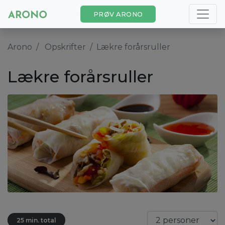
PRØV ARONO
Arono
Opskrifter
Lækre forårsruller
Lækre forårsruller
25 min. total