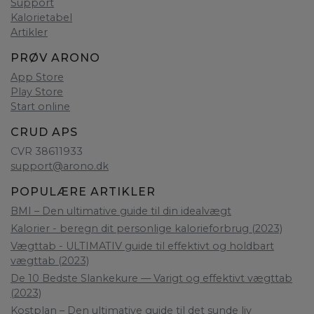
Support
Kalorietabel
Artikler
PRØV ARONO
App Store
Play Store
Start online
CRUD APS
CVR 38611933
support@arono.dk
POPULÆRE ARTIKLER
BMI – Den ultimative guide til din idealvægt
Kalorier - beregn dit personlige kalorieforbrug (2023)
Vægttab - ULTIMATIV guide til effektivt og holdbart
vægttab (2023)
De 10 Bedste Slankekure — Varigt og effektivt vægttab
(2023)
Kostplan – Den ultimative guide til det sunde liv