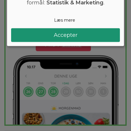
Vil du tabe et par kilo? Med Arono får du
formål:
Statistik & Marketing
.
den mest effektive guide til et vægttab. En
kostplan skræddersyes til dig og 1000+
Læs mere
sunde opskrifter sikrer at du hver dag
holder dig indenfor dit kaloriemål.
Accepter
PRØV
GRATIS