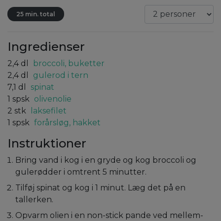
25 min. total
Ingredienser
2,4
dl
broccoli, buketter
2,4
dl
gulerod i tern
7,1
dl
spinat
1
spsk
olivenolie
2
stk
laksefilet
1
spsk
forårsløg, hakket
Instruktioner
Bring vand i kog i en gryde og kog broccoli og
gulerødder i omtrent 5 minutter.
Tilføj spinat og kog i 1 minut. Læg det på en
tallerken.
Opvarm olien i en non-stick pande ved mellem-