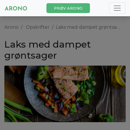
PRØV ARONO
Arono
Opskrifter
Laks med dampet grøntsager
Laks med dampet
grøntsager