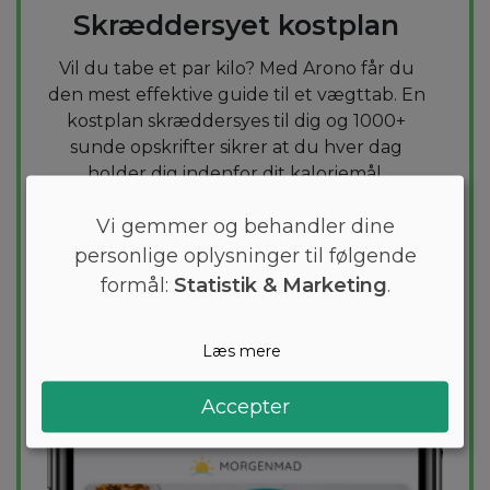
Skræddersyet kostplan
Vil du tabe et par kilo? Med Arono får du
den mest effektive guide til et vægttab. En
kostplan skræddersyes til dig og 1000+
sunde opskrifter sikrer at du hver dag
holder dig indenfor dit kaloriemål.
Vi gemmer og behandler dine
PRØV
GRATIS
personlige oplysninger til følgende
formål:
Statistik & Marketing
.
Læs mere
Accepter