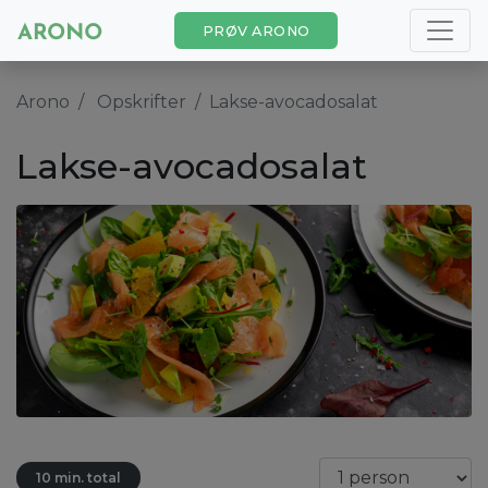
PRØV ARONO
Arono
Opskrifter
Lakse-avocadosalat
Lakse-avocadosalat
10 min. total