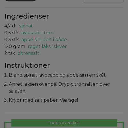
Ingredienser
4,7
dl
spinat
0,5
stk
avocado i tern
0,5
stk
appelsin, delt i både
120
gram
røget laks i skiver
2
tsk
citronsaft
Instruktioner
Bland spinat, avocado og appelsin i en skål.
Anret laksen ovenpå. Dryp citronsaften over
salaten.
Krydr med salt peber. Værsgo!
TAB DIG NEMT