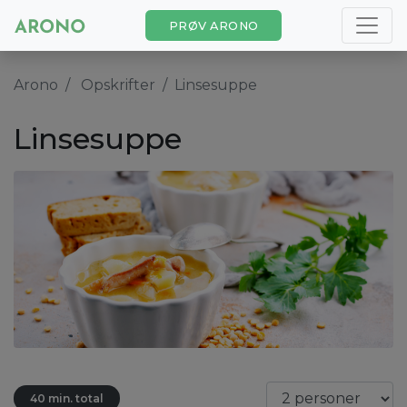
PRØV ARONO
Arono
Opskrifter
Linsesuppe
Linsesuppe
40 min. total