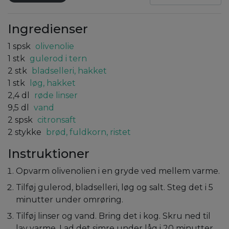
Ingredienser
1
spsk
olivenolie
1
stk
gulerod i tern
2
stk
bladselleri, hakket
1
stk
løg, hakket
2,4
dl
røde linser
9,5
dl
vand
2
spsk
citronsaft
2
stykke
brød, fuldkorn, ristet
Instruktioner
Opvarm olivenolien i en gryde ved mellem varme.
Tilføj gulerod, bladselleri, løg og salt. Steg det i 5
minutter under omrøring.
Tilføj linser og vand. Bring det i kog. Skru ned til
lav varme. Lad det simre under låg i 20 minutter.