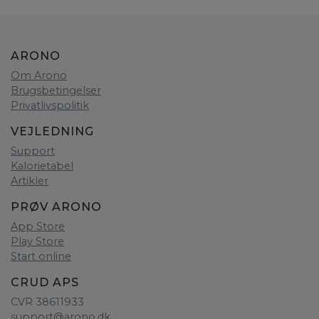
ARONO
Om Arono
Brugsbetingelser
Privatlivspolitik
VEJLEDNING
Support
Kalorietabel
Artikler
PRØV ARONO
App Store
Play Store
Start online
CRUD APS
CVR 38611933
support@arono.dk