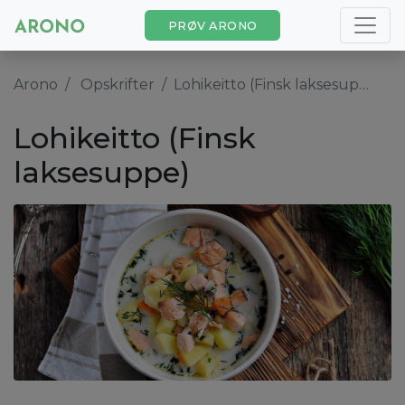
PRØV ARONO
Arono
Opskrifter
Lohikeitto (Finsk laksesuppe)
Lohikeitto (Finsk
laksesuppe)