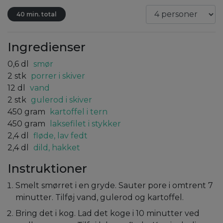
40 min. total
Ingredienser
0,6
dl
smør
2
stk
porrer i skiver
12
dl
vand
2
stk
gulerod i skiver
450
gram
kartoffel i tern
450
gram
laksefilet i stykker
2,4
dl
fløde, lav fedt
2,4
dl
dild, hakket
Instruktioner
Smelt smørret i en gryde. Sauter pore i omtrent 7
minutter. Tilføj vand, gulerod og kartoffel.
Bring det i kog. Lad det koge i 10 minutter ved