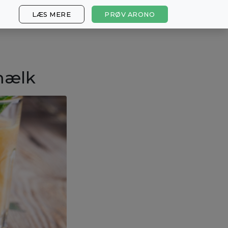
LÆS MERE
PRØV ARONO
mælk