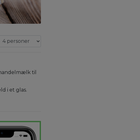
mandelmælk til
d i et glas.