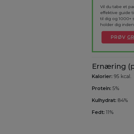
Vil du tabe et p
effektive guide 
til dig og 1000+ 
holder dig indenf
PRØV
GR
Ernæring (p
Kalorier:
95 kcal.
Protein:
5%
Kulhydrat:
84%
Fedt:
11%