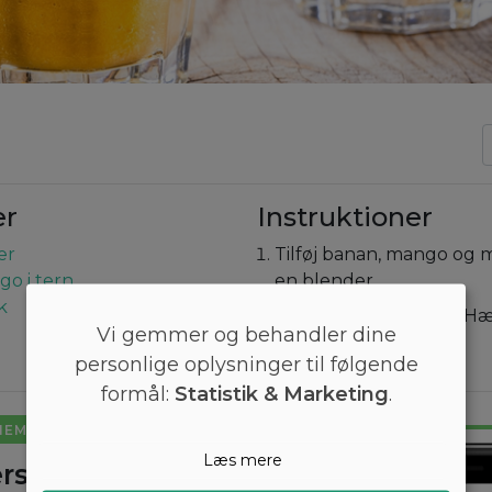
er
Instruktioner
er
Tilføj banan, mango og 
go i tern
en blender.
k
Blend indtil ensartet. Hæl
Vi gemmer og behandler dine
Værsgo!
personlige oplysninger til følgende
formål:
Statistik & Marketing
.
NEMT
Læs mere
rsyet kostplan