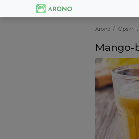
Arono
Opskrift
Mango-b