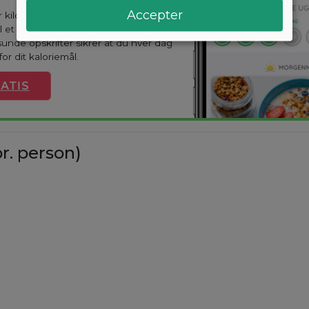
Accepter
ar kilo? Med Arono får du den mest
til et vægttab. En kostplan skræddersyes
sunde opskrifter sikrer at du hver dag
or dit kaloriemål.
ATIS
r. person)