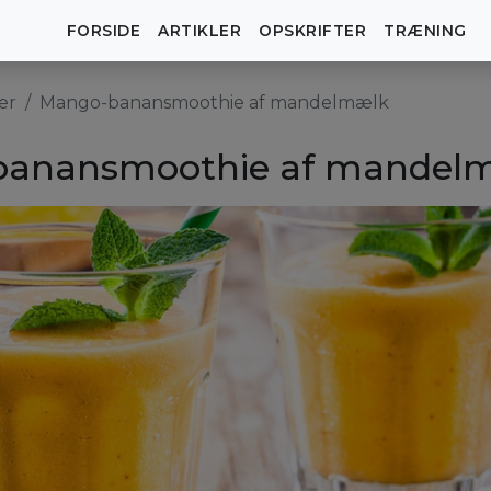
FORSIDE
ARTIKLER
OPSKRIFTER
TRÆNING
er
Mango-banansmoothie af mandelmælk
anansmoothie af mandel