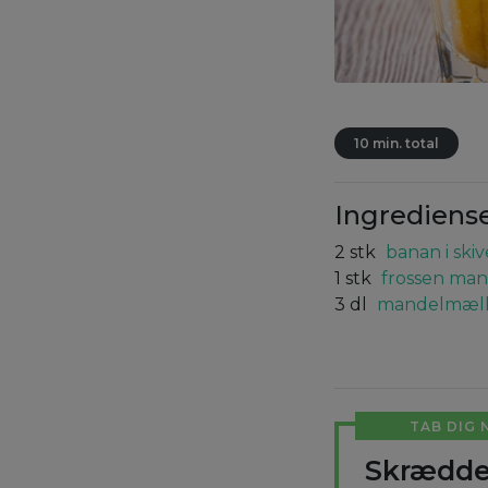
10 min. total
Ingrediens
2
stk
banan i skiv
1
stk
frossen man
3
dl
mandelmæl
TAB DIG 
Skrædde