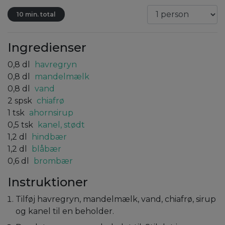
10 min. total
Ingredienser
0,8
dl
havregryn
0,8
dl
mandelmælk
0,8
dl
vand
2
spsk
chiafrø
1
tsk
ahornsirup
0,5
tsk
kanel, stødt
1,2
dl
hindbær
1,2
dl
blåbær
0,6
dl
brombær
Instruktioner
Tilføj havregryn, mandelmælk, vand, chiafrø, sirup
og kanel til en beholder.