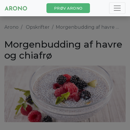
PRØV ARONO
Arono
Opskrifter
Morgenbudding af havre og chiafrø
Morgenbudding af havre
og chiafrø