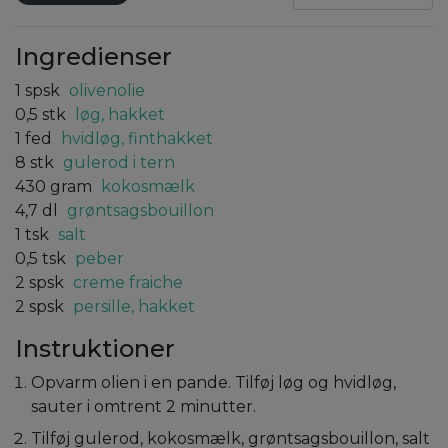
Ingredienser
1
spsk
olivenolie
0,5
stk
løg, hakket
1
fed
hvidløg, finthakket
8
stk
gulerod i tern
430
gram
kokosmælk
4,7
dl
grøntsagsbouillon
1
tsk
salt
0,5
tsk
peber
2
spsk
creme fraiche
2
spsk
persille, hakket
Instruktioner
Opvarm olien i en pande. Tilføj løg og hvidløg,
sauter i omtrent 2 minutter.
Tilføj gulerod, kokosmælk, grøntsagsbouillon, salt