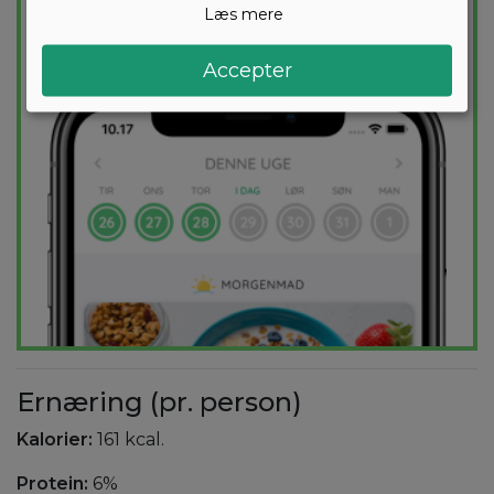
Læs mere
PRØV
GRATIS
Accepter
Ernæring (pr. person)
Kalorier:
161 kcal.
Protein:
6%