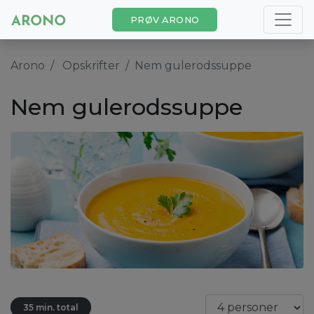
PRØV ARONO
Arono
Opskrifter
Nem gulerodssuppe
Nem gulerodssuppe
35 min. total