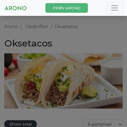
PRØV ARONO
Arono
Opskrifter
Oksetacos
Oksetacos
25 min. total