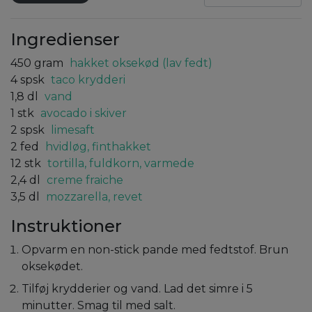
Ingredienser
450
gram
hakket oksekød (lav fedt)
4
spsk
taco krydderi
1,8
dl
vand
1
stk
avocado i skiver
2
spsk
limesaft
2
fed
hvidløg, finthakket
12
stk
tortilla, fuldkorn, varmede
2,4
dl
creme fraiche
3,5
dl
mozzarella, revet
Instruktioner
Opvarm en non-stick pande med fedtstof. Brun
oksekødet.
Tilføj krydderier og vand. Lad det simre i 5
minutter. Smag til med salt.