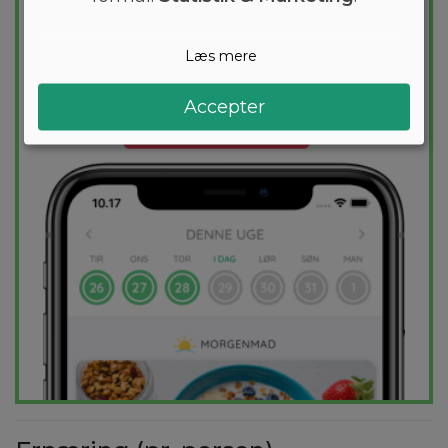
den mest effektive guide til et vægttab. En
kostplan skræddersyes til dig og 1000+
sunde opskrifter sikrer at du hver dag
Læs mere
holder dig indenfor dit kaloriemål.
Accepter
PRØV
GRATIS