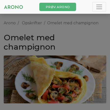
PRØV ARONO
Arono
Opskrifter
Omelet med champignon
Omelet med
champignon