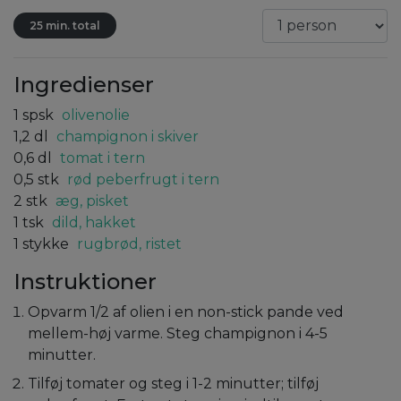
25 min. total
Ingredienser
1
spsk
olivenolie
1,2
dl
champignon i skiver
0,6
dl
tomat i tern
0,5
stk
rød peberfrugt i tern
2
stk
æg, pisket
1
tsk
dild, hakket
1
stykke
rugbrød, ristet
Instruktioner
Opvarm 1/2 af olien i en non-stick pande ved
mellem-høj varme. Steg champignon i 4-5
minutter.
Tilføj tomater og steg i 1-2 minutter; tilføj