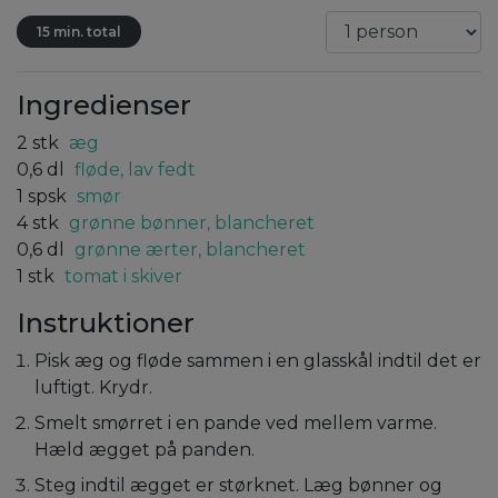
15 min. total
Ingredienser
2
stk
æg
0,6
dl
fløde, lav fedt
1
spsk
smør
4
stk
grønne bønner, blancheret
0,6
dl
grønne ærter, blancheret
1
stk
tomat i skiver
Instruktioner
Pisk æg og fløde sammen i en glasskål indtil det er
luftigt. Krydr.
Smelt smørret i en pande ved mellem varme.
Hæld ægget på panden.
Steg indtil ægget er størknet. Læg bønner og