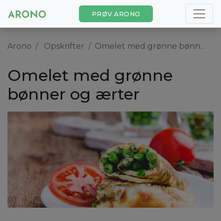
PRØV ARONO
Arono
Opskrifter
Omelet med grønne bønner og ærter
Omelet med grønne
bønner og ærter