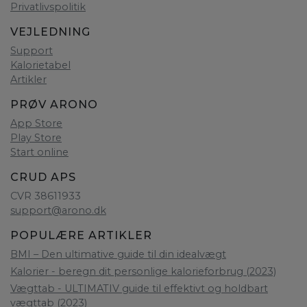
Privatlivspolitik
VEJLEDNING
Support
Kalorietabel
Artikler
PRØV ARONO
App Store
Play Store
Start online
CRUD APS
CVR 38611933
support@arono.dk
POPULÆRE ARTIKLER
BMI – Den ultimative guide til din idealvægt
Kalorier - beregn dit personlige kalorieforbrug (2023)
Vægttab - ULTIMATIV guide til effektivt og holdbart
vægttab (2023)