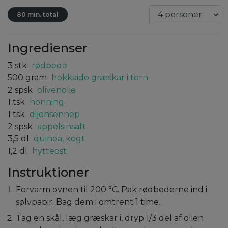
80 min. total
Ingredienser
3
stk
rødbede
500
gram
hokkaido græskar i tern
2
spsk
olivenolie
1
tsk
honning
1
tsk
dijonsennep
2
spsk
appelsinsaft
3,5
dl
quinoa, kogt
1,2
dl
hytteost
Instruktioner
Forvarm ovnen til 200 °C. Pak rødbederne ind i
sølvpapir. Bag dem i omtrent 1 time.
Tag en skål, læg græskar i, dryp 1/3 del af olien