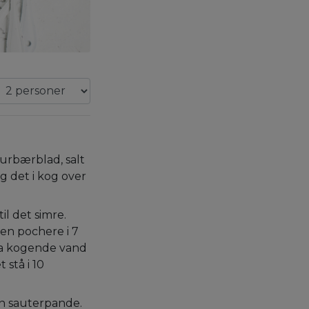
laurbærblad, salt
g det i kog over
il det simre.
den pochere i 7
da kogende vand
 stå i 10
en sauterpande.