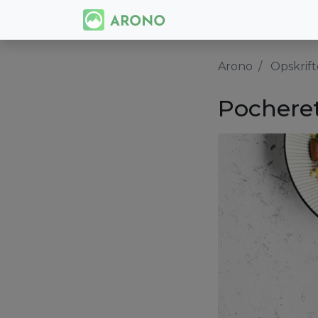
Arono
Opskrift
Pocheret 