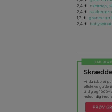
2,4
dl
minimajs, s
2,4
dl
sukkerært
1,2
dl
grønne ært
2,4
dl
babyspinat
TAB DIG 
Skrædde
Vil du tabe et p
effektive guide 
til dig og 1000+ 
holder dig indenf
PRØV
GR