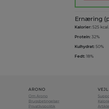
Ernæring (p
Kalorier:
525 kcal.
Protein:
32%
Kulhydrat:
50%
Fedt:
18%
ARONO
VEJ
Om Arono
Suppo
Brugsbetingelser
Kalori
Privatlivspolitik
Artikl