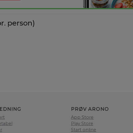
r. person)
LEDNING
PRØV ARONO
rt
App Store
etabel
Play Store
er
Start online