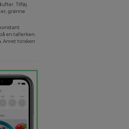
ufter. Tilføj
ter, grønne
 konstant
å en tallerken.
 Anret torsken