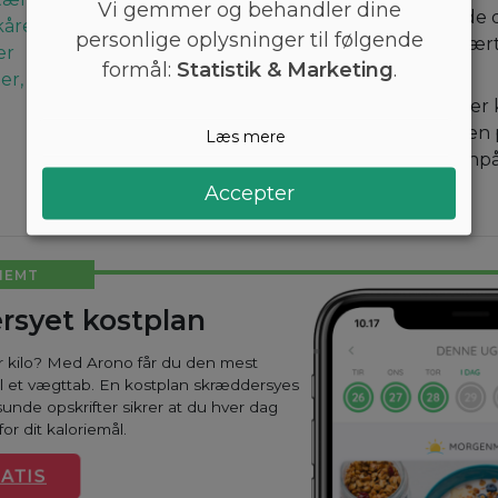
Vi gemmer og behandler dine
Sauter hvidløg indtil de d
kåret
personlige oplysninger til følgende
gulerod, majs, sukkerær
er
formål:
Statistik & Marketing
.
ærter og couscous.
er, blancheret
Steg i 5 minutter under
omrøring. Læg spinaten p
Læs mere
Læg couscousen ovenpå.
øverst. Værsgo!
Accepter
NEMT
rsyet kostplan
ar kilo? Med Arono får du den mest
til et vægttab. En kostplan skræddersyes
sunde opskrifter sikrer at du hver dag
or dit kaloriemål.
ATIS