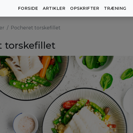
FORSIDE
ARTIKLER
OPSKRIFTER
TRÆNING
er
Pocheret torskefillet
torskefillet