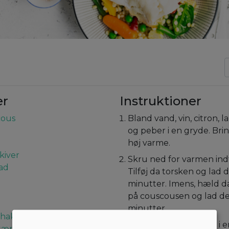
er
Instruktioner
cous
Bland vand, vin, citron, 
og peber i en gryde. Brin
høj varme.
skiver
Skru ned for varmen indt
ad
Tilføj da torsken og lad 
minutter. Imens, hæld 
på couscousen og lad det
minutter.
nthakket
Imens, opvarm da olie i 
stænger