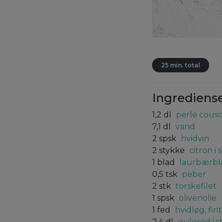
25 min. total
Ingrediens
1,2
dl
perle cous
7,1
dl
vand
2
spsk
hvidvin
2
stykke
citron i 
1
blad
laurbærbl
0,5
tsk
peber
2
stk
torskefilet
1
spsk
olivenolie
1
fed
hvidløg, fi
2,4
dl
gulerod i 