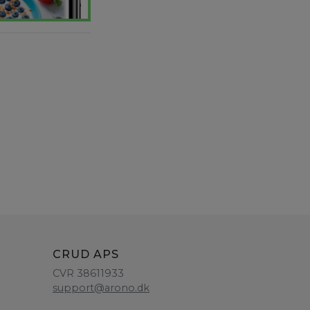
CRUD APS
CVR 38611933
support@arono.dk