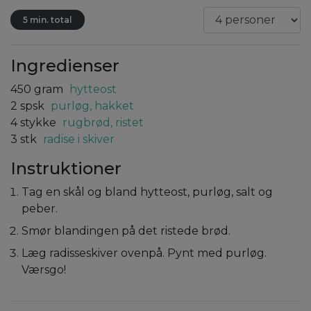
5 min. total
Ingredienser
450
gram
hytteost
2
spsk
purløg, hakket
4
stykke
rugbrød, ristet
3
stk
radise i skiver
Instruktioner
Tag en skål og bland hytteost, purløg, salt og
peber.
Smør blandingen på det ristede brød.
Læg radisseskiver ovenpå. Pynt med purløg.
Værsgo!