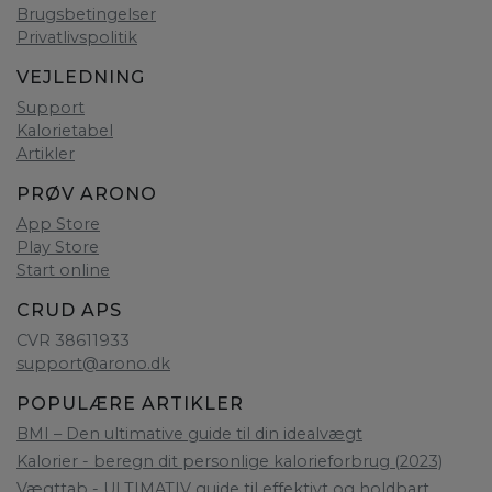
Brugsbetingelser
Privatlivspolitik
VEJLEDNING
Support
Kalorietabel
Artikler
PRØV ARONO
App Store
Play Store
Start online
CRUD APS
CVR 38611933
support@arono.dk
POPULÆRE ARTIKLER
BMI – Den ultimative guide til din idealvægt
Kalorier - beregn dit personlige kalorieforbrug (2023)
Vægttab - ULTIMATIV guide til effektivt og holdbart