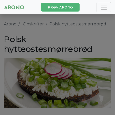
PRØV ARONO
Arono
Opskrifter
Polsk hytteostesmørrebrød
Polsk
hytteostesmørrebrød