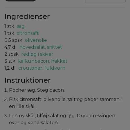
Ingredienser
1
stk
æg
1
tsk
citronsaft
0,5
spsk
olivenolie
4,7
dl
hovedsalat, snittet
2
spsk
rødløg i skiver
3
stk
kalkunbacon, hakket
1,2
dl
croutoner, fuldkorn
Instruktioner
Pocher æg. Steg bacon.
Pisk citronsaft, olivenolie, salt og peber sammen i
en lille skål.
I en ny skål, tilføj salat og løg. Dryp dressingen
over og vend salaten.