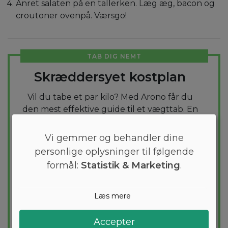
Anret salaten på en tallerken. Læg æg, bacon og
croutoner ovenpå. Værsgo!
TAB DIG NEMT
Skræddersyet kostplan
Vil du tabe et par kilo? Med Arono får du
den mest effektive guide til et vægttab. En
kostplan skræddersyes til dig og 1000+
sunde opskrifter sikrer at du hver dag
Vi gemmer og behandler dine
holder dig indenfor dit kaloriemål.
personlige oplysninger til følgende
formål:
Statistik & Marketing
.
PRØV
GRATIS
Læs mere
Accepter