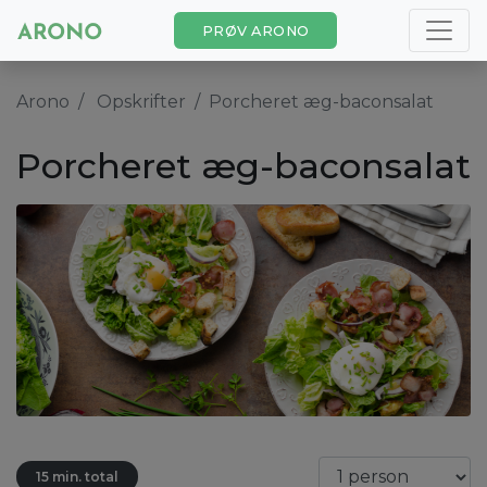
PRØV ARONO
Arono
Opskrifter
Porcheret æg-baconsalat
Porcheret æg-baconsalat
15 min. total