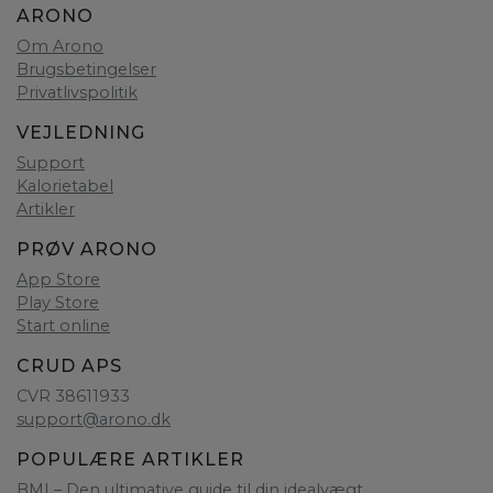
ARONO
Om Arono
Brugsbetingelser
Privatlivspolitik
VEJLEDNING
Support
Kalorietabel
Artikler
PRØV ARONO
App Store
Play Store
Start online
CRUD APS
CVR 38611933
support@arono.dk
POPULÆRE ARTIKLER
BMI – Den ultimative guide til din idealvægt