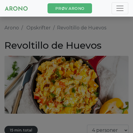
PRØV ARONO
Arono
Opskrifter
Revoltillo de Huevos
Revoltillo de Huevos
15 min. total