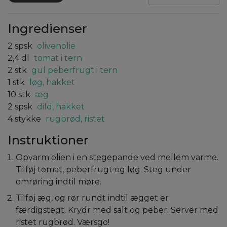
Ingredienser
2
spsk
olivenolie
2,4
dl
tomat i tern
2
stk
gul peberfrugt i tern
1
stk
løg, hakket
10
stk
æg
2
spsk
dild, hakket
4
stykke
rugbrød, ristet
Instruktioner
Opvarm olien i en stegepande ved mellem varme.
Tilføj tomat, peberfrugt og løg. Steg under
omrøring indtil møre.
Tilføj æg, og rør rundt indtil ægget er
færdigstegt. Krydr med salt og peber. Server med
ristet rugbrød. Værsgo!