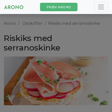
PRØV ARONO
Arono
Opskrifter
Riskiks med serranoskinke
Riskiks med
serranoskinke