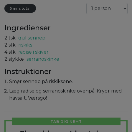
5 min. total
Ingredienser
2
tsk
gul sennep
2
stk
riskiks
4
stk
radise i skiver
2
stykke
serranoskinke
Instruktioner
Smør sennep på riskiksene.
Læg radise og serranoskinke ovenpå. Krydr med
havsalt. Værsgo!
TAB DIG NEMT