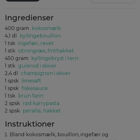
Ingredienser
400
gram
kokosmælk
4,1
dl
kyllingebouillon
1
tsk
ingefær, revet
1
stk
citrongræs, finthakket
450
gram
kyllingebryst i tern
1
stk
gulerod i skiver
2,4
dl
champignon i skiver
1
spsk
limesaft
1
spsk
fiskesauce
1
tsk
brun farin
2
spsk
rød karrypasta
2
spsk
persille, hakket
Instruktioner
Bland kokosmælk, bouillon, ingefær og