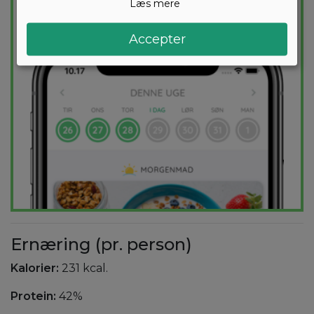
Læs mere
PRØV
GRATIS
Accepter
Ernæring (pr. person)
Kalorier:
231 kcal.
Protein:
42%