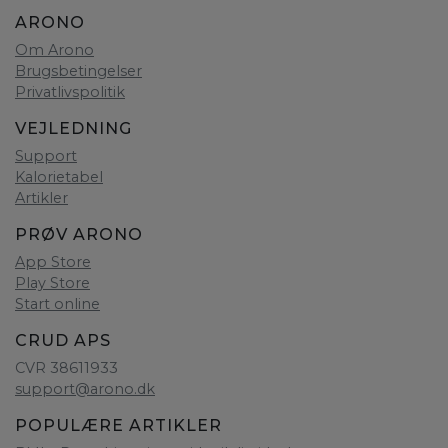
ARONO
Om Arono
Brugsbetingelser
Privatlivspolitik
VEJLEDNING
Support
Kalorietabel
Artikler
PRØV ARONO
App Store
Play Store
Start online
CRUD APS
CVR 38611933
support@arono.dk
POPULÆRE ARTIKLER