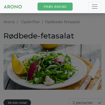
PRØV ARONO
Arono
Opskrifter
Rødbede-fetasalat
Rødbede-fetasalat
30 min. total