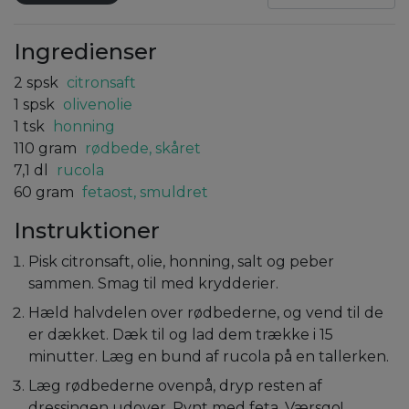
Ingredienser
2
spsk
citronsaft
1
spsk
olivenolie
1
tsk
honning
110
gram
rødbede, skåret
7,1
dl
rucola
60
gram
fetaost, smuldret
Instruktioner
Pisk citronsaft, olie, honning, salt og peber
sammen. Smag til med krydderier.
Hæld halvdelen over rødbederne, og vend til de
er dækket. Dæk til og lad dem trække i 15
minutter. Læg en bund af rucola på en tallerken.
Læg rødbederne ovenpå, dryp resten af
dressingen udover. Pynt med feta. Værsgo!