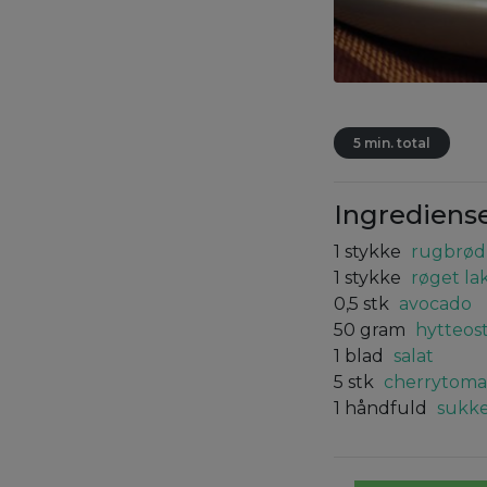
5 min. total
Ingrediens
1
stykke
rugbrød
1
stykke
røget la
0,5
stk
avocado
50
gram
hytteos
1
blad
salat
5
stk
cherrytoma
1
håndfuld
sukk