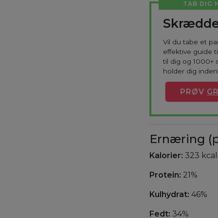
TAB DIG 
Skrædde
Vil du tabe et p
effektive guide 
til dig og 1000+ 
holder dig indenf
PRØV
GR
Ernæring (p
Kalorier:
323 kcal
Protein:
21%
Kulhydrat:
46%
Fedt:
34%