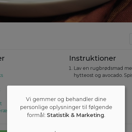
er
Instruktioner
Lav en rugbrødsmad med 
ks
hytteost og avocado. Spis
t
Vi gemmer og behandler dine
t
personlige oplysninger til følgende
erærter
formål:
Statistik & Marketing
.