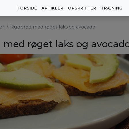
FORSIDE
ARTIKLER
OPSKRIFTER
TRÆNING
er
Rugbrød med røget laks og avocado
 med røget laks og avocad