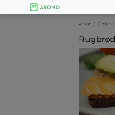
Arono
Opskrift
Rugbrød