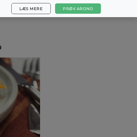
LÆS MERE
PRØV ARONO
o