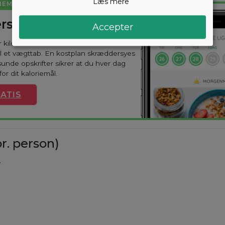
Læs mere
NEMT
rsyet kostplan
Accepter
ar kilo? Med Arono får du den mest
til et vægttab. En kostplan skræddersyes
sunde opskrifter sikrer at du hver dag
or dit kaloriemål.
ATIS
r. person)
.