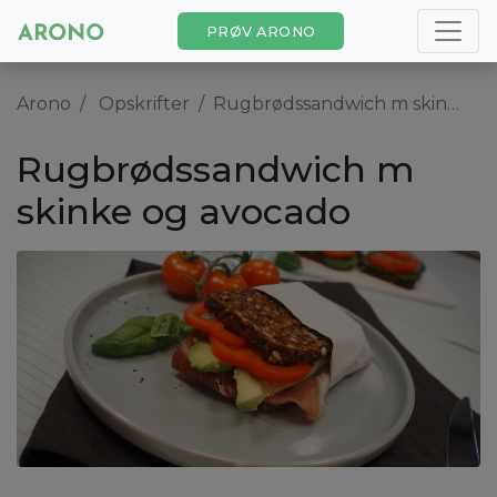
PRØV ARONO
Arono
Opskrifter
Rugbrødssandwich m skinke og avocado
Rugbrødssandwich m
skinke og avocado