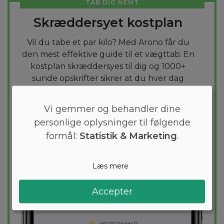
TAB DIG NEMT
Skræddersyet kostplan
Vil du tabe et par kilo? Med Arono får du
den mest effektive guide til et vægttab. En
kostplan skræddersyes til dig og 1000+
sunde opskrifter sikrer at du hver dag
holder dig indenfor dit kaloriemål.
Vi gemmer og behandler dine
PRØV
GRATIS
personlige oplysninger til følgende
formål:
Statistik & Marketing
.
Læs mere
Accepter