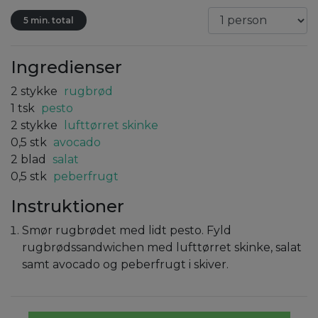
5 min. total
Ingredienser
2
stykke
rugbrød
1
tsk
pesto
2
stykke
lufttørret skinke
0,5
stk
avocado
2
blad
salat
0,5
stk
peberfrugt
Instruktioner
Smør rugbrødet med lidt pesto. Fyld
rugbrødssandwichen med lufttørret skinke, salat
samt avocado og peberfrugt i skiver.