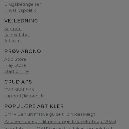
Brugsbetingelser
Privatlivspolitik
VEJLEDNING
Support
Kalorietabel
Artikler
PRØV ARONO
App Store
Play Store
Start online
CRUD APS
CVR 38611933
support@arono.dk
POPULÆRE ARTIKLER
BMI – Den ultimative guide til din idealvægt
Kalorier - beregn dit personlige kalorieforbrug (2023)
Vægttab - ULTIMATIV guide til effektivt og holdbart