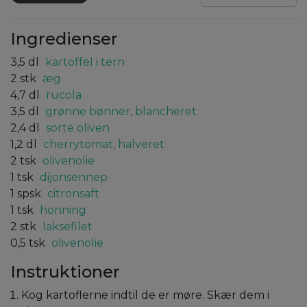
Ingredienser
3,5
dl
kartoffel i tern
2
stk
æg
4,7
dl
rucola
3,5
dl
grønne bønner, blancheret
2,4
dl
sorte oliven
1,2
dl
cherrytomat, halveret
2
tsk
olivenolie
1
tsk
dijonsennep
1
spsk
citronsaft
1
tsk
honning
2
stk
laksefilet
0,5
tsk
olivenolie
Instruktioner
Kog kartoflerne indtil de er møre. Skær dem i