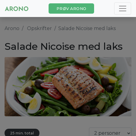
PRØV ARONO
Arono
Opskrifter
Salade Nicoise med laks
Salade Nicoise med laks
25 min. total