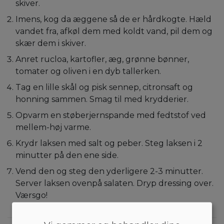
skiver.
Imens, kog da æggene så de er hårdkogte. Hæld
vandet fra, afkøl dem med koldt vand, pil dem og
skær dem i skiver.
Anret rucloa, kartofler, æg, grønne bønner,
tomater og oliven i en dyb tallerken.
Tag en lille skål og pisk sennep, citronsaft og
honning sammen. Smag til med krydderier.
Opvarm en støberjernspande med fedtstof ved
mellem-høj varme.
Krydr laksen med salt og peber. Steg laksen i 2
minutter på den ene side.
Vend den og steg den yderligere 2-3 minutter.
Server laksen ovenpå salaten. Dryp dressing over.
Værsgo!