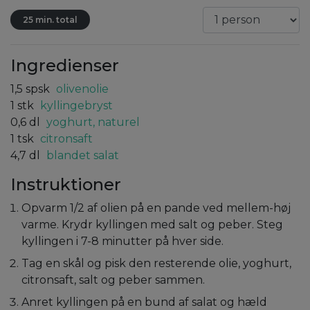
25 min. total
Ingredienser
1,5
spsk
olivenolie
1
stk
kyllingebryst
0,6
dl
yoghurt, naturel
1
tsk
citronsaft
4,7
dl
blandet salat
Instruktioner
Opvarm 1/2 af olien på en pande ved mellem-høj
varme. Krydr kyllingen med salt og peber. Steg
kyllingen i 7-8 minutter på hver side.
Tag en skål og pisk den resterende olie, yoghurt,
citronsaft, salt og peber sammen.
Anret kyllingen på en bund af salat og hæld