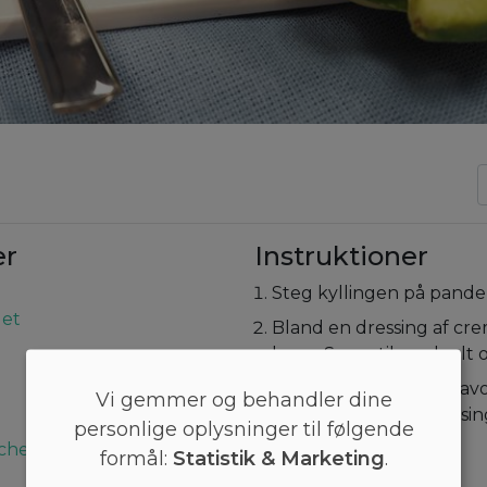
er
Instruktioner
Steg kyllingen på pande
let
Bland en dressing af cre
karry. Smag til med salt 
Fyld grovbollen med avoc
Vi gemmer og behandler dine
kylling, agurk og dressin
personlige oplysninger til følgende
iche
formål:
Statistik & Marketing
.