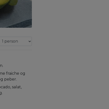
n.
me fraiche og
og peber.
ado, salat,
g.