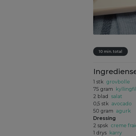
10 min. total
Ingrediens
1
stk
grovbolle
75
gram
kyllingfi
2
blad
salat
0,5
stk
avocado
50
gram
agurk
Dressing
2
spsk
creme fra
1
drys
karry