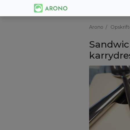
Arono
Opskrift
Sandwich
karrydre