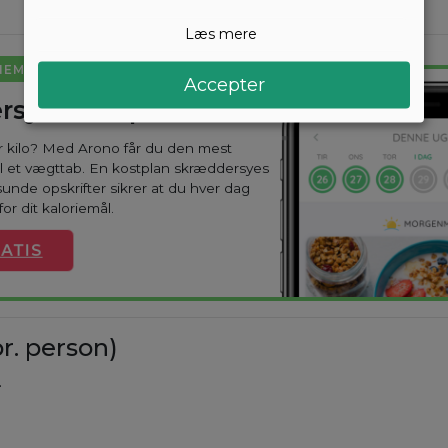
Læs mere
NEMT
Accepter
rsyet kostplan
ar kilo? Med Arono får du den mest
til et vægttab. En kostplan skræddersyes
sunde opskrifter sikrer at du hver dag
or dit kaloriemål.
ATIS
r. person)
.