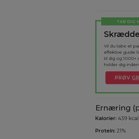
TAB DIG 
Skrædde
Vil du tabe et p
effektive guide 
til dig og 1000+ 
holder dig indenf
PRØV
GR
Ernæring (p
Kalorier:
439 kcal
Protein:
21%