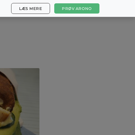
LÆS MERE
PRØV ARONO