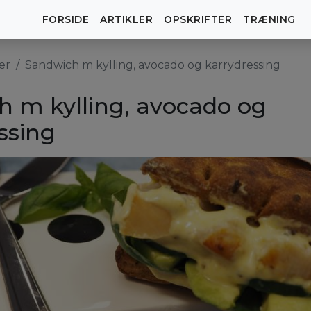
FORSIDE
ARTIKLER
OPSKRIFTER
TRÆNING
er
Sandwich m kylling, avocado og karrydressing
 m kylling, avocado og
ssing