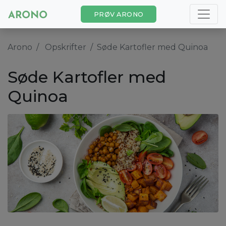
PRØV ARONO
Arono
Opskrifter
Søde Kartofler med Quinoa
Søde Kartofler med
Quinoa