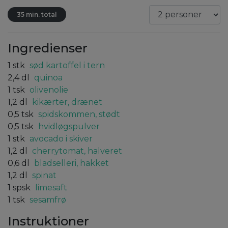
35 min. total
Ingredienser
1
stk
sød kartoffel i tern
2,4
dl
quinoa
1
tsk
olivenolie
1,2
dl
kikærter, drænet
0,5
tsk
spidskommen, stødt
0,5
tsk
hvidløgspulver
1
stk
avocado i skiver
1,2
dl
cherrytomat, halveret
0,6
dl
bladselleri, hakket
1,2
dl
spinat
1
spsk
limesaft
1
tsk
sesamfrø
Instruktioner