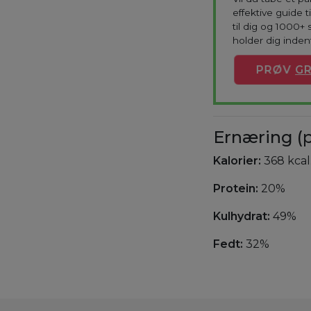
effektive guide 
til dig og 1000+ 
holder dig indenf
PRØV
GR
Ernæring (p
Kalorier:
368 kcal
Protein:
20%
Kulhydrat:
49%
Fedt:
32%