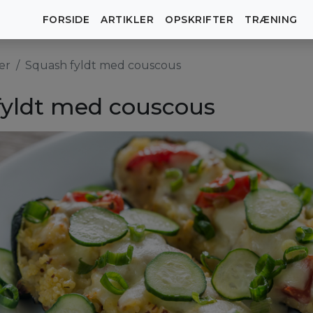
FORSIDE
ARTIKLER
OPSKRIFTER
TRÆNING
er
Squash fyldt med couscous
fyldt med couscous