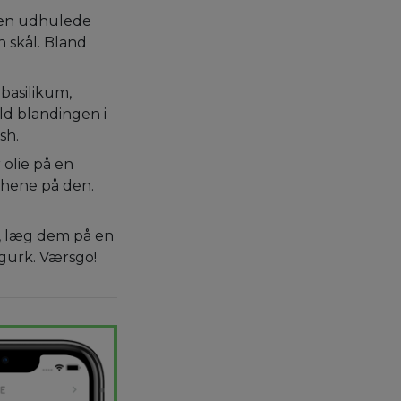
en udhulede
 skål. Bland
 basilikum,
yld blandingen i
sh.
olie på en
hene på den.
, læg dem på en
gurk. Værsgo!