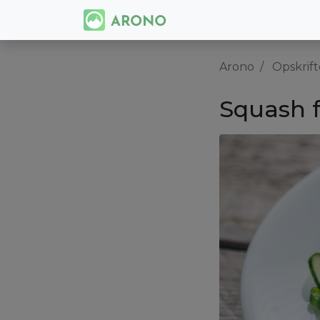
Arono
Opskrift
Squash 