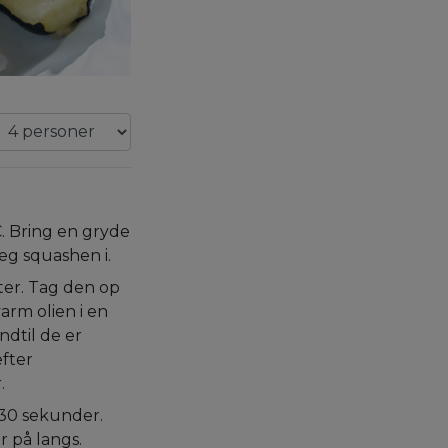
. Bring en gryde
æg squashen i.
ter. Tag den op
arm olien i en
ndtil de er
fter
.
i 30 sekunder.
 på langs.