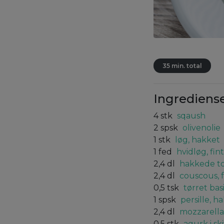
35 min. total
Ingrediens
4
stk
sqaush
2
spsk
olivenolie
1
stk
løg, hakket
1
fed
hvidløg, fi
2,4
dl
hakkede t
2,4
dl
couscous, 
0,5
tsk
tørret bas
1
spsk
persille, h
2,4
dl
mozzarella
0,5
stk
agurk i sk