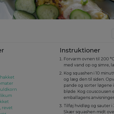
er
Instruktioner
Forvarm ovnen til 200 °C
med vand op og simre, l
Kog squashen i 10 minut
nthakket
og læg den til siden. Opv
omater
pande og sorter løgene i
fuldkorn
bløde. Kog couscousen e
ilikum
emballagens anvisninger
akket
Tilføj hvidløg og sauter 
, revet
Skær squashen midt over
iver