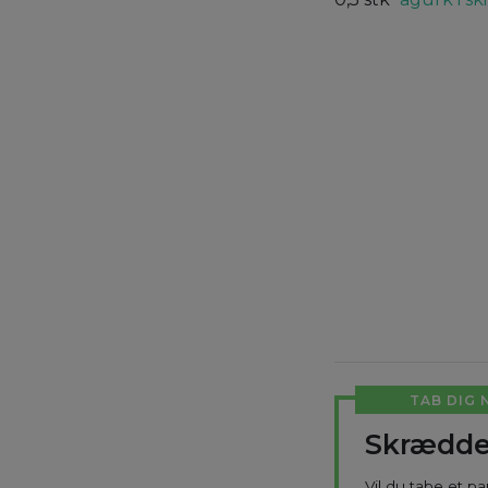
TAB DIG 
Skrædde
Vil du tabe et p