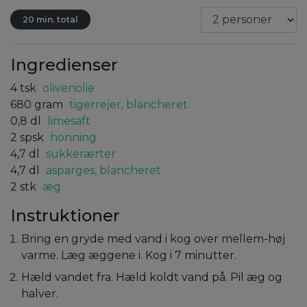
20 min. total
Ingredienser
4
tsk
olivenolie
680
gram
tigerrejer, blancheret
0,8
dl
limesaft
2
spsk
honning
4,7
dl
sukkerærter
4,7
dl
asparges, blancheret
2
stk
æg
Instruktioner
Bring en gryde med vand i kog over mellem-høj
varme. Læg æggene i. Kog i 7 minutter.
Hæld vandet fra. Hæld koldt vand på. Pil æg og
halver.