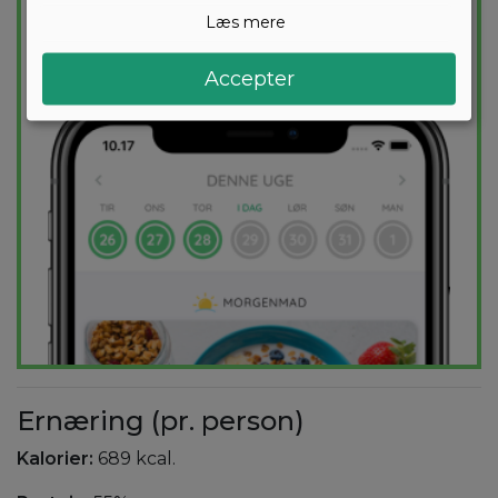
holder dig indenfor dit kaloriemål.
Læs mere
PRØV
GRATIS
Accepter
Ernæring (pr. person)
Kalorier:
689 kcal.