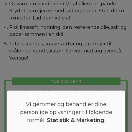
Opvarm en pande med 1/2 af olien i en pande.
Krydr tigerrejerne med salt og peber. Steg dem i
minutter. Lad dem køle af.
Pisk limesaft, honning, den resterende olie, salt og
peber sammen i en skål.
Tilføj asparges, sukkerærter og tigerrejer til
skålen og vend salaten. Server med æg ovenpå.
Værsgo!
TAB DIG NEMT
Skræddersyet kostplan
Vi gemmer og behandler dine
Vil du tabe et par kilo? Med Arono får du
personlige oplysninger til følgende
den mest effektive guide til et vægttab. En
kostplan skræddersyes til dig og 1000+
formål:
Statistik & Marketing
.
sunde opskrifter sikrer at du hver dag