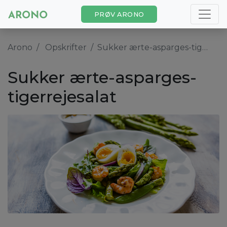
PRØV ARONO
Arono
Opskrifter
Sukker ærte-asparges-tigerrejesalat
Sukker ærte-asparges-
tigerrejesalat