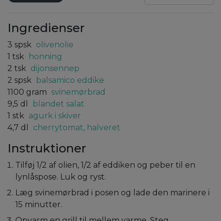
Ingredienser
3
spsk
olivenolie
1
tsk
honning
2
tsk
dijonsennep
2
spsk
balsamico eddike
1100
gram
svinemørbrad
9,5
dl
blandet salat
1
stk
agurk i skiver
4,7
dl
cherrytomat, halveret
Instruktioner
Tilføj 1/2 af olien, 1/2 af eddiken og peber til en
lynlåspose. Luk og ryst.
Læg svinemørbrad i posen og lade den marinere i
15 minutter.
Opvarm en grill til mellem varme. Steg