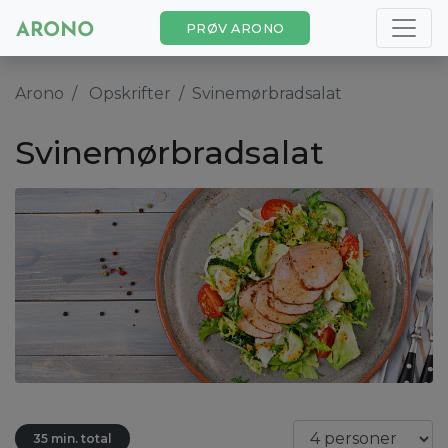
PRØV ARONO
Arono
Opskrifter
Svinemørbradsalat
Svinemørbradsalat
35 min. total