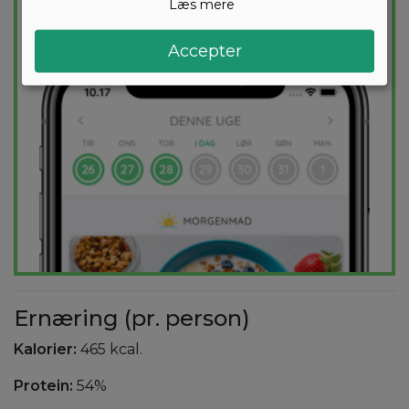
Læs mere
PRØV
GRATIS
Accepter
Ernæring (pr. person)
Kalorier:
465 kcal.
Protein:
54%