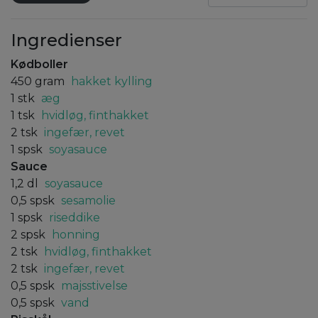
Ingredienser
Kødboller
450
gram
hakket kylling
1
stk
æg
1
tsk
hvidløg, finthakket
2
tsk
ingefær, revet
1
spsk
soyasauce
Sauce
1,2
dl
soyasauce
0,5
spsk
sesamolie
1
spsk
riseddike
2
spsk
honning
2
tsk
hvidløg, finthakket
2
tsk
ingefær, revet
0,5
spsk
majsstivelse
0,5
spsk
vand