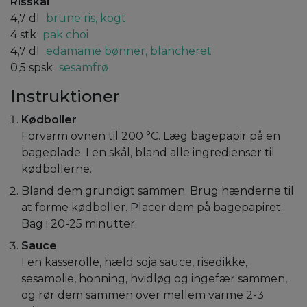
Risskål
4,7
dl
brune ris, kogt
4
stk
pak choi
4,7
dl
edamame bønner, blancheret
0,5
spsk
sesamfrø
Instruktioner
Kødboller
Forvarm ovnen til 200 °C. Læg bagepapir på en
bageplade. I en skål, bland alle ingredienser til
kødbollerne.
Bland dem grundigt sammen. Brug hænderne til
at forme kødboller. Placer dem på bagepapiret.
Bag i 20-25 minutter.
Sauce
I en kasserolle, hæld soja sauce, risedikke,
sesamolie, honning, hvidløg og ingefær sammen,
og rør dem sammen over mellem varme 2-3