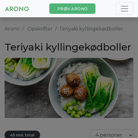
PRØV ARONO
Arono
Opskrifter
Teriyaki kyllingekødboller
Teriyaki kyllingekødboller
45 min. total