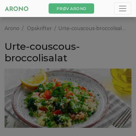
PRØV ARONO
Arono
Opskrifter
Urte-couscous-broccolisalat
Urte-couscous-
broccolisalat