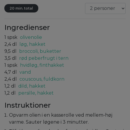
20 min. total
Ingredienser
1
spsk
olivenolie
2,4
dl
løg, hakket
9,5
dl
broccoli, buketter
3,5
dl
rød peberfrugt i tern
1
spsk
hvidløg, finthakket
4,7
dl
vand
2,4
dl
couscous, fuldkorn
1,2
dl
dild, hakket
1,2
dl
persille, hakket
Instruktioner
Opvarm olien i en kasserolle ved mellem-høj
varme. Sauter løgene i 3 minutter.