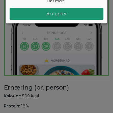
Læs mere
PRØV
GRATIS
Accepter
Ernæring (pr. person)
Kalorier:
509 kcal.
Protein:
18%