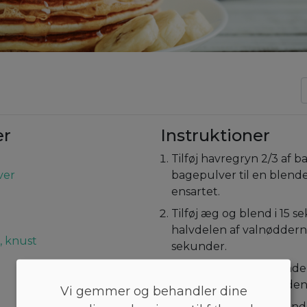
er
Instruktioner
Tilføj havregryn 2/3 af 
ver
bagepulver til en blender
ensartet.
Tilføj æg og blend i 15 se
halvdelen af valnødderne
, knust
sekunder.
Opvarm olien i en pand
varme. Øs dej på panden
Vi gemmer og behandler dine
Steg i 1-2 minutter. Ve