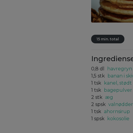
15 min. total
Ingrediens
0,8
dl
havregryn
1,5
stk
banan i ski
1
tsk
kanel, stødt
1
tsk
bagepulver
2
stk
æg
2
spsk
valnødder
1
tsk
ahornsirup
1
spsk
kokosolie