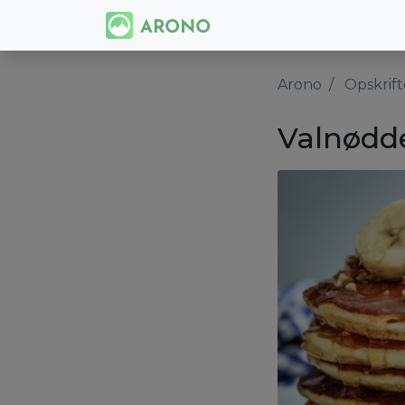
Arono
Opskrift
Valnødd