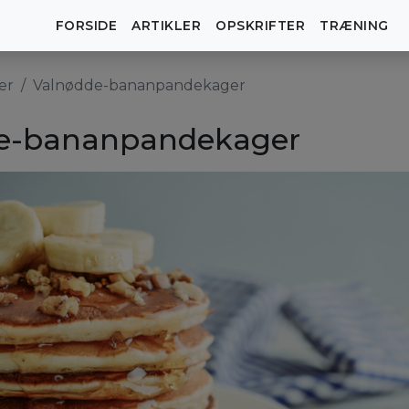
FORSIDE
ARTIKLER
OPSKRIFTER
TRÆNING
er
Valnødde-bananpandekager
e-bananpandekager