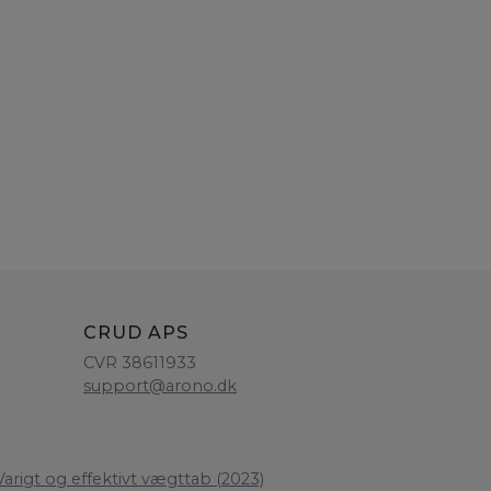
CRUD APS
CVR 38611933
support@arono.dk
arigt og effektivt vægttab (2023)