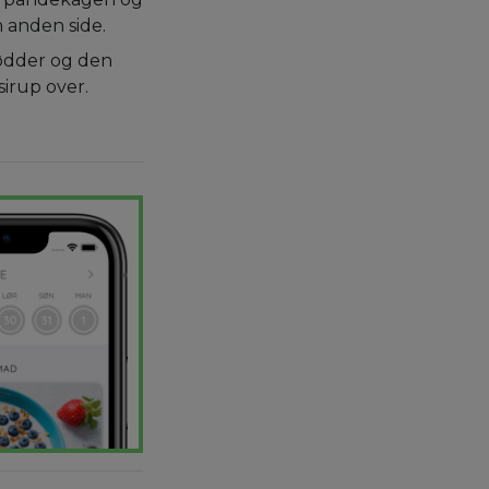
n anden side.
ødder og den
irup over.