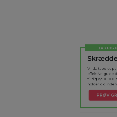
TAB DIG 
Skrædde
Vil du tabe et p
effektive guide 
til dig og 1000+ 
holder dig indenf
PRØV
GR