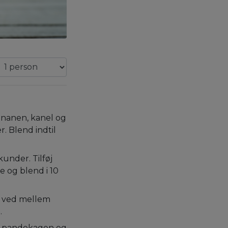
bananen, kanel og
. Blend indtil
kunder. Tilføj
 og blend i 10
e ved mellem
.
nd pandekagen og