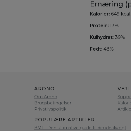
Ernæring (p
Kalorier:
649 kcal
Protein:
13%
Kulhydrat:
39%
Fedt:
48%
ARONO
VEJ
Om Arono
Suppo
Brugsbetingelser
Kalori
Privatlivspolitik
Artikl
POPULÆRE ARTIKLER
BMI – Den ultimative guide til din idealvægt