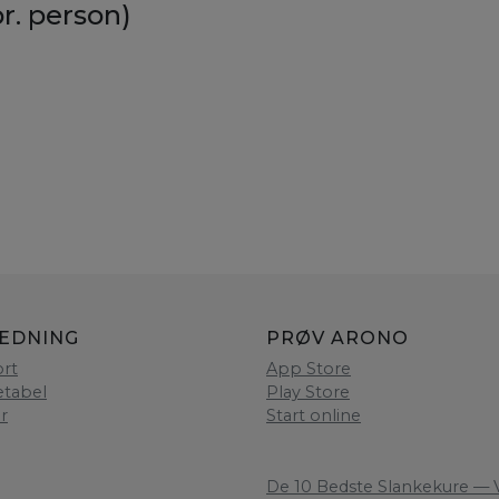
r. person)
.
LEDNING
PRØV ARONO
rt
App Store
etabel
Play Store
er
Start online
De 10 Bedste Slankekure — V