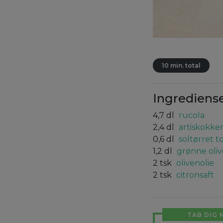
10 min. total
Ingrediens
4,7
dl
rucola
2,4
dl
artiskokke
0,6
dl
soltørret 
1,2
dl
grønne oli
2
tsk
olivenolie
2
tsk
citronsaft
TAB DIG 