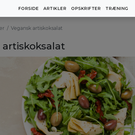
FORSIDE
ARTIKLER
OPSKRIFTER
TRÆNING
er
Vegansk artiskoksalat
artiskoksalat