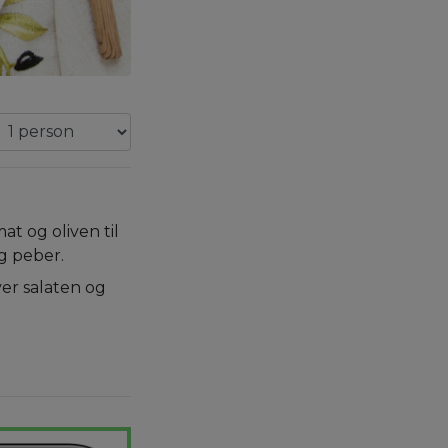
mat og oliven til
og peber.
ver salaten og