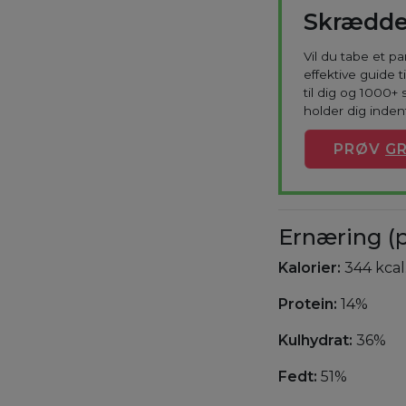
Skrædde
Vil du tabe et p
effektive guide 
til dig og 1000+ 
holder dig indenf
PRØV
GR
Ernæring (p
Kalorier:
344 kcal
Protein:
14%
Kulhydrat:
36%
Fedt:
51%