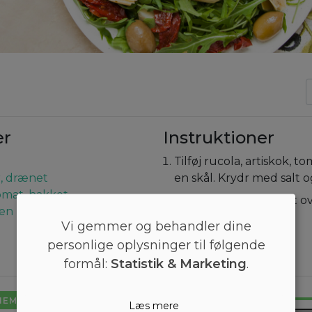
er
Instruktioner
Tilføj rucola, artiskok, to
r, drænet
en skål. Krydr med salt 
tomat, hakket
Dryp olie og citronsaft o
ven
vend. Værsgo!
Vi gemmer og behandler dine
personlige oplysninger til følgende
formål:
Statistik & Marketing
.
NEMT
Læs mere