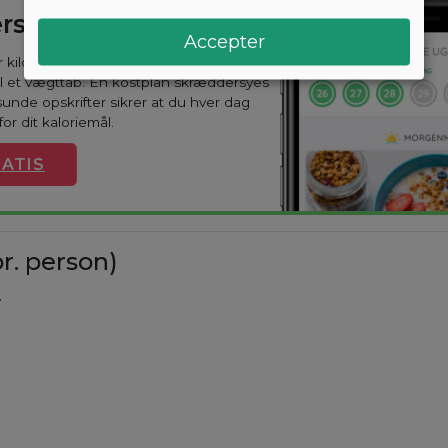
rsyet kostplan
Accepter
ar kilo? Med Arono får du den mest
til et vægttab. En kostplan skræddersyes
sunde opskrifter sikrer at du hver dag
or dit kaloriemål.
ATIS
r. person)
.