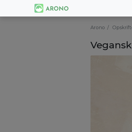
Arono
Opskrift
Vegansk 