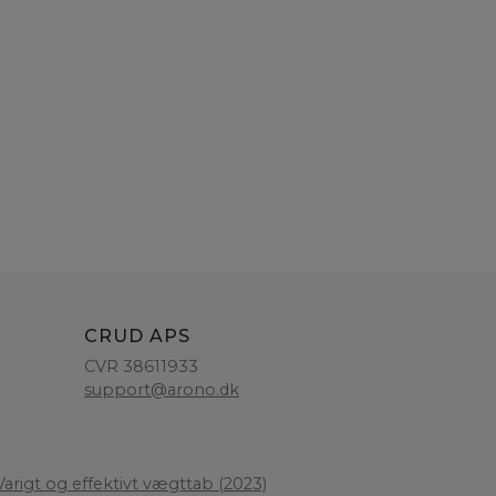
CRUD APS
CVR 38611933
support@arono.dk
arigt og effektivt vægttab (2023)