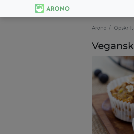
Arono
Opskrift
Vegansk