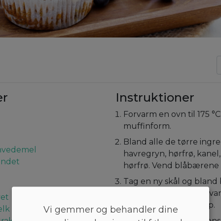
er
Instruktioner
Forvarm en ovn til 175 °C
muffinform.
Bland alle de tørre ingred
hvedemel
havregryn, hørfrø, kanel
endet
hørfrø. Vend blåbærene i
Tag en ny skål og bland
mandelmælk, vanilje, va
vet
peanutbutter og sirup.
Vi gemmer og behandler dine
lk
trakt
Tilføj de tørre ingrediens