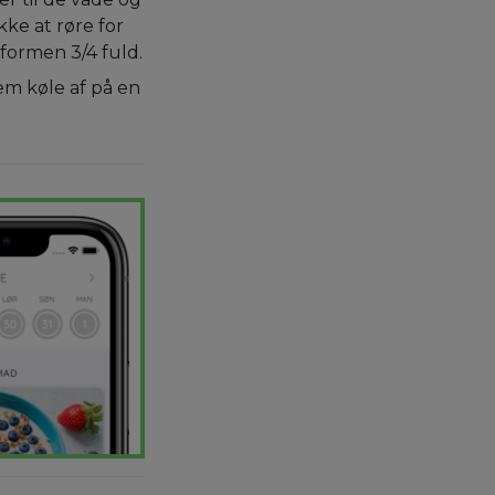
kke at røre for
formen 3/4 fuld.
em køle af på en