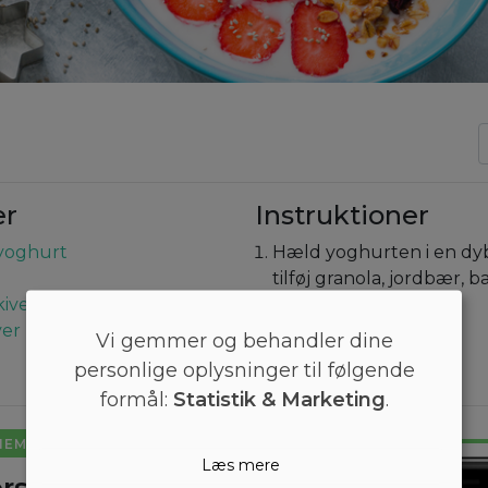
er
Instruktioner
yoghurt
Hæld yoghurten i en dyb
tilføj granola, jordbær, 
kiver
Værsgo!
ver
Vi gemmer og behandler dine
personlige oplysninger til følgende
formål:
Statistik & Marketing
.
NEMT
Læs mere
rsyet kostplan