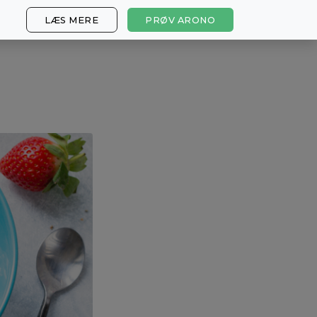
LÆS MERE
PRØV ARONO