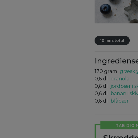
10 min. total
Ingrediens
170
gram
græsk 
0,6
dl
granola
0,6
dl
jordbær i s
0,6
dl
banan i ski
0,6
dl
blåbær
TAB DIG 
Skrædde