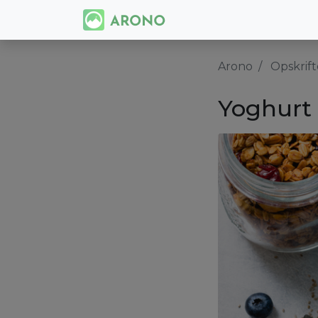
Arono
Opskrift
Yoghurt 