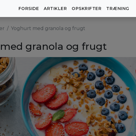
FORSIDE
ARTIKLER
OPSKRIFTER
TRÆNING
er
Yoghurt med granola og frugt
med granola og frugt