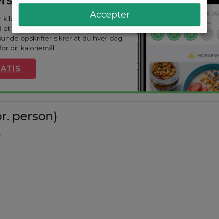
Accepter
ar kilo? Med Arono får du den mest
til et vægttab. En kostplan skræddersyes
sunde opskrifter sikrer at du hver dag
or dit kaloriemål.
ATIS
r. person)
.