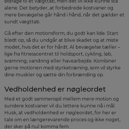
bidrage til et vægttab, men det vil ikke kunne stå
alene. Det betyder, at forbedrede kostvaner og
mere bevægelse går hånd i hånd, når det gælder et
sundt vægttab.
Gå efter den motionsform, du godt kan lide. Start
blødt op, så du undgår at blive skadet og at miste
modet, hvis det er for hårdt. Al bevægelse tæller –
lige fra fitnesscentret til holdsport, cykling, løb,
svømning, vandring eller havearbejde. Kombiner
gerne motionen med styrketræning, som vil styrke
dine muskler og sætte din forbrænding op.
Vedholdenhed er nøgleordet
Med et godt sammenspil mellem mere motion og
sundere kostvaner vil du lettere kunne nå i mål.
Husk, at vedholdenhed er nøgleordet, for her er
tale om en længerevarende proces og ikke noget,
der sker på nul komma fem.