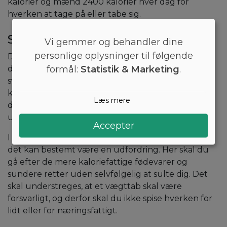
kalorier og mænd 2400 kalorier hver dag for
hverken at tage på eller tabe sig.
Sundere kost
Vi gemmer og behandler dine
personlige oplysninger til følgende
Det betyder, at du bør starte med at se din kost og
formål:
Statistik & Marketing
.
dine madvaner efter i sømmene. Det kan være en
svær opgave, men forsøg at tælle, hvor mange
kalorier du indtager hver dag. Finder du ud af, at
Læs mere
du får mere end de 2000/2400, så er det ikke så
underligt, at du har svært ved at tabe dig.
Accepter
I så fald skal du til at sammensætte en ny kost, og
det kan bestemt være en udfordring. Her skal du
gå efter de mere kaloriefattige fødevarer og
sundere retter uden selvfølgelig at sulte dig. Det
skal understreges, at et vægttab skal være
forsvarligt, og derfor skal du ikke spise hverken for
lidt eller for næringsfattigt.