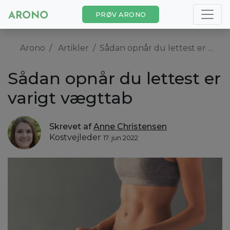
PRØV ARONO
Arono
Artikler
Sådan opnår du lettest er varigt vægttab
Sådan opnår du lettest er
varigt vægttab
Skrevet af
Anne Christensen
Kostvejleder
17. jun 2022