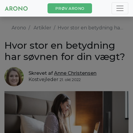
PRØV ARONO
Arono
Artikler
Hvor stor en betydning har søvnen for din vægt?
Hvor stor en betydning
har søvnen for din vægt?
Skrevet af
Anne Christensen
Kostvejleder
21. okt 2022