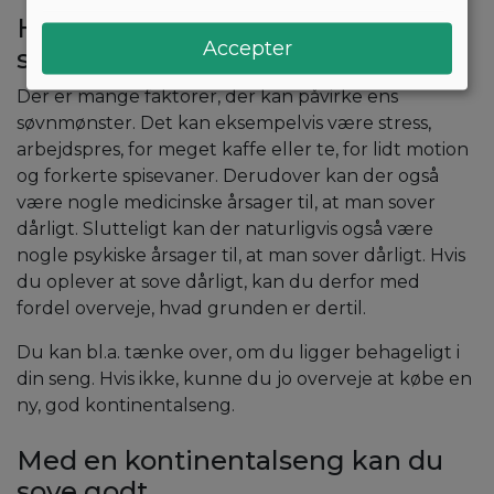
Hvilke faktorer kan påvirke ens
Accepter
søvnmønster?
Der er mange faktorer, der kan påvirke ens
søvnmønster. Det kan eksempelvis være stress,
arbejdspres, for meget kaffe eller te, for lidt motion
og forkerte spisevaner. Derudover kan der også
være nogle medicinske årsager til, at man sover
dårligt. Slutteligt kan der naturligvis også være
nogle psykiske årsager til, at man sover dårligt. Hvis
du oplever at sove dårligt, kan du derfor med
fordel overveje, hvad grunden er dertil.
Du kan bl.a. tænke over, om du ligger behageligt i
din seng. Hvis ikke, kunne du jo overveje at købe en
ny, god kontinentalseng.
Med en kontinentalseng kan du
sove godt