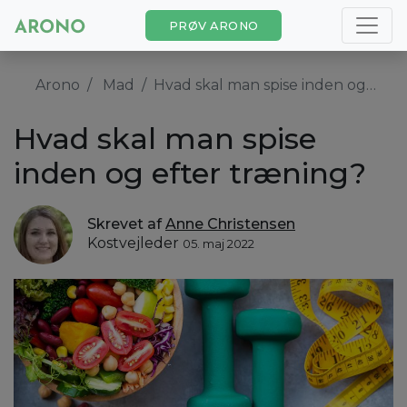
PRØV ARONO
Arono
Mad
Hvad skal man spise inden og efter træning?
Hvad skal man spise
inden og efter træning?
Skrevet af
Anne Christensen
Kostvejleder
05. maj 2022