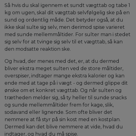
Så hvis du skal igennem et sundt vægttab og tabe 1
kg om ugen, skal dit vægttab selvfølgelig ske på en
sund og ordentlig måde. Det betyder også, at du
ikke skal sulte sig selv, men derimod spise varieret
med sunde mellemmåltider. For sulter man i stedet
sig selv for at tvinge sig selv til et vægttab, så kan
den modsatte reaktion ske.
Og hvad, der menes med det, er, at du dermed
bliver ekstra meget sulten ved de store måltider,
overspiser, indtager mange ekstra kalorier og kan
ende med at tage på i vægt - og dermed glippe dit
ønske om et konkret vægttab. Og når sulten og
trætheden melder sig, så ty heller til sunde snacks
og sunde mellemmåltider frem for kage, slik,
sodavand eller lignende. Som ofte bliver det
nemmere at få styr på sin kost med en kostplan.
Dermed kan det blive nemmere at vide, hvad du
indtager, og hvad du må spise.