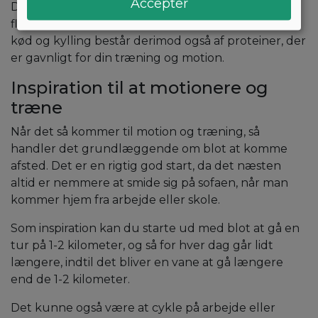
Accepter
Det kunne også være kød og kylling. Heri er der
flere kalorier til sammenligning med frugter, men
kød og kylling består derimod også af proteiner, der
er gavnligt for din træning og motion.
Inspiration til at motionere og
træne
Når det så kommer til motion og træning, så
handler det grundlæggende om blot at komme
afsted. Det er en rigtig god start, da det næsten
altid er nemmere at smide sig på sofaen, når man
kommer hjem fra arbejde eller skole.
Som inspiration kan du starte ud med blot at gå en
tur på 1-2 kilometer, og så for hver dag går lidt
længere, indtil det bliver en vane at gå længere
end de 1-2 kilometer.
Det kunne også være at cykle på arbejde eller