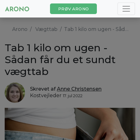
PRØV ARONO
Arono
Vægttab
Tab 1 kilo om ugen - Sådan får du et sundt vægttab
Tab 1 kilo om ugen -
Sådan får du et sundt
vægttab
Skrevet af
Anne Christensen
Kostvejleder
17. jul 2022