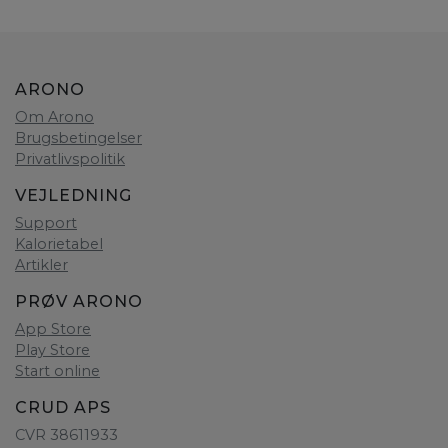
ARONO
Om Arono
Brugsbetingelser
Privatlivspolitik
VEJLEDNING
Support
Kalorietabel
Artikler
PRØV ARONO
App Store
Play Store
Start online
CRUD APS
CVR 38611933