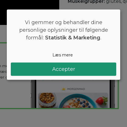
Muskelgrupper:
glutes, q
Vi gemmer og behandler dine
personlige oplysninger til følgende
formål:
Statistik & Marketing
.
Læs mere
en mest
Accepter
kræddersyes til
ver dag holder