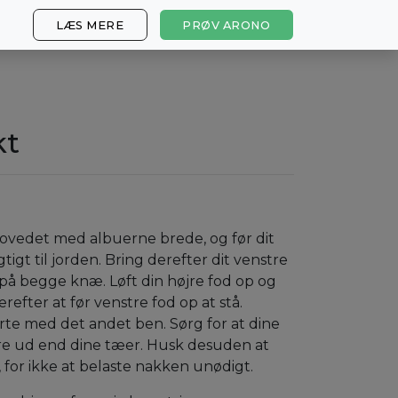
LÆS MERE
PRØV ARONO
kt
vedet med albuerne brede, og før dit
tigt til jorden. Bring derefter dit venstre
på begge knæ. Løft din højre fod op og
erefter at før venstre fod op at stå.
rte med det andet ben. Sørg for at dine
 ud end dine tæer. Husk desuden at
d, for ikke at belaste nakken unødigt.