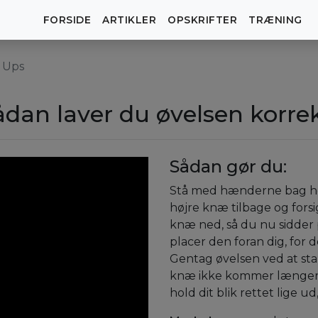
FORSIDE
ARTIKLER
OPSKRIFTER
TRÆNING
 Ups
ådan laver du øvelsen korre
Sådan gør du:
Stå med hænderne bag ho
højre knæ tilbage og forsig
knæ ned, så du nu sidder 
placer den foran dig, for d
Gentag øvelsen ved at sta
knæ ikke kommer længere
hold dit blik rettet lige u