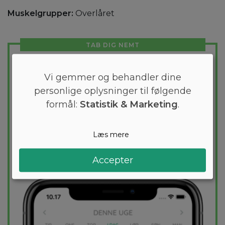
Muskelgrupper:
Overlåret
TAB DIG NEMT
Skræddersyet kostplan
Vi gemmer og behandler dine
Vil du tabe et par kilo? Med Arono får du
personlige oplysninger til følgende
den mest effektive guide til et vægttab. En
formål:
Statistik & Marketing
.
kostplan skræddersyes til dig og 1000+
sunde opskrifter sikrer at du hver dag
holder dig indenfor dit kaloriemål.
Læs mere
PRØV
GRATIS
Accepter